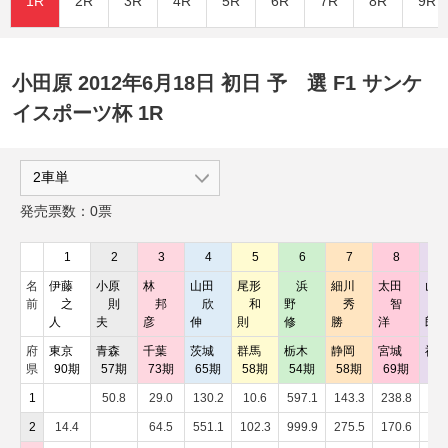
1R
2R
3R
4R
5R
6R
7R
8R
9R
小田原 2012年6月18日 初日 予 選 F1 サンケ
イスポーツ杯 1R
発売票数：0票
1
2
3
4
5
6
7
8
9
名
伊藤
小原
林
山田
尾形
浜
細川
太田
山
前
之
則
邦
欣
和
野
秀
智
人
夫
彦
伸
則
修
勝
洋
府
東京
青森
千葉
茨城
群馬
栃木
静岡
宮城
神
県
90期
57期
73期
65期
58期
54期
58期
69期
89
1
50.8
29.0
130.2
10.6
597.1
143.3
238.8
24
2
14.4
64.5
551.1
102.3
999.9
275.5
170.6
121