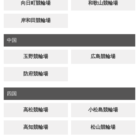
向日町競輪場
和歌山競輪場
岸和田競輪場
中国
玉野競輪場
広島競輪場
防府競輪場
四国
高松競輪場
小松島競輪場
高知競輪場
松山競輪場