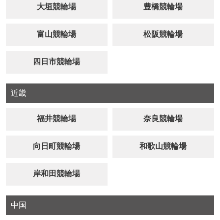
大垣競輪場
豊橋競輪場
富山競輪場
松阪競輪場
四日市競輪場
近畿
福井競輪場
奈良競輪場
向日町競輪場
和歌山競輪場
岸和田競輪場
中国