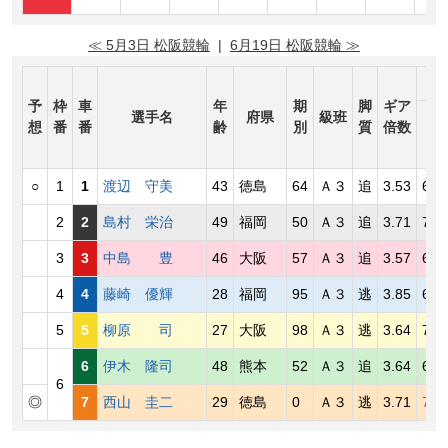
≪ 5月3日 松阪競輪
|
6月19日 松阪競輪 ≫
予
枠
車
年
期
脚
ギア
選手名
府県
級班
競
想
番
番
齢
別
質
倍数
得
○
1
1
渡辺 守美
43
徳島
64
Ａ３
追
3.53
68.
2
2
島村 栄治
49
福岡
50
Ａ３
追
3.71
70.
3
3
中島 豊
46
大阪
57
Ａ３
追
3.57
66.
4
4
藤崎 優輝
28
福岡
95
Ａ３
逃
3.85
67.
5
5
柳原 司
27
大阪
98
Ａ３
逃
3.64
70.
6
伊木 隆司
48
熊本
52
Ａ３
追
3.64
62.
6
◎
7
西山 圭二
29
徳島
0
Ａ３
逃
3.71
73.