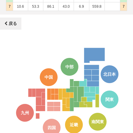
7
10.6
53.3
86.1
43.0
6.9
559.8
7
戻る
中部
北日本
中国
関東
九州
南関東
近畿
四国