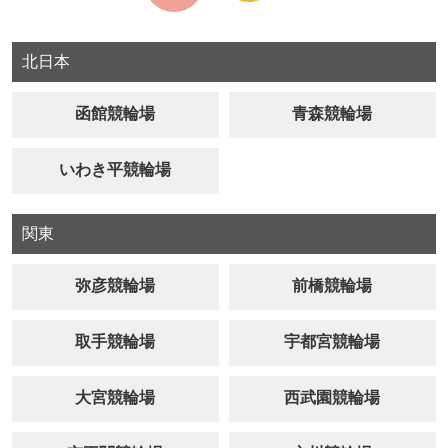
北日本
函館競輪場
青森競輪場
いわき平競輪場
関東
弥彦競輪場
前橋競輪場
取手競輪場
宇都宮競輪場
大宮競輪場
西武園競輪場