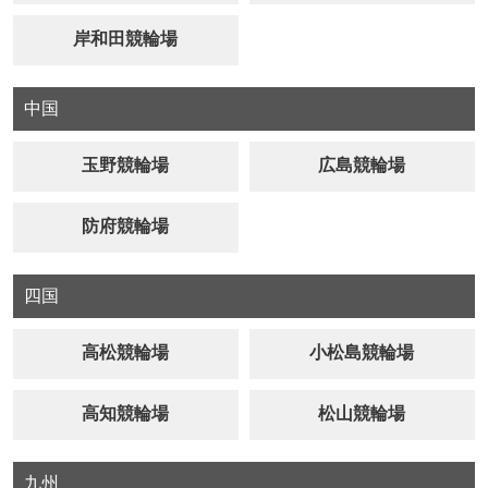
岸和田競輪場
中国
玉野競輪場
広島競輪場
防府競輪場
四国
高松競輪場
小松島競輪場
高知競輪場
松山競輪場
九州