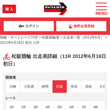
ログイン
無料会員登録
競輪・オートレースTOP
>
松阪競輪場
>
出走表一覧（2012年6月）
>
2012年6月18日 初日 11R
松阪競輪 出走表詳細（11R 2012年6月18日
初日）
開催場
川崎
小田原
静岡
松阪
奈良
高松
久留米
レース
1R
2R
3R
4R
5R
6R
7R
8R
9R