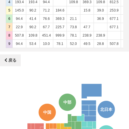
4
193.4
193.4
94.4
109.8
369.3
109.8
812.5
16
5
145.0
90.2
71.2
184.6
15.8
39.0
253.9
34
6
94.4
41.4
76.6
369.3
21.1
36.9
677.1
37
7
22.9
90.2
67.7
225.7
73.8
47.7
677.1
22
8
507.8
109.8
451.4
999.9
78.1
238.9
238.9
135
9
94.4
53.4
10.0
78.1
52.0
49.5
28.8
507.8
戻る
中部
北日本
中国