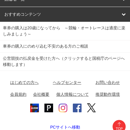
競輪くじ
レース結果
北日本
函館競輪場
青森競輪場
いわき平競輪場
おすすめコンテンツ
車券の購入は20歳になってから ～競輪・オートレースは適度に楽
Dokanto!
キャリーオーバー一覧
関
競輪選手情報
弥彦競輪場
前橋競輪場
取手競輪場
宇都宮競輪場
しみましょう～
東
大宮競輪場
西武園競輪場
京王閣競輪場
立川競輪場
チャリロトプラザ
Perfecta Navi
車券の購入にのめり込む不安のある方のご相談
南
松戸競輪場
千葉競輪場
川崎競輪場
平塚競輪場
公営競技の払戻金を受けた方へ（クリックすると国税庁のページへ
netkeirin
関
移動します）
小田原競輪場
伊東競輪場
静岡競輪場
東
ケイリンガル
中
名古屋競輪場
岐阜競輪場
大垣競輪場
豊橋競輪場
はじめての方へ
ヘルプセンター
お問い合わせ
部
チャリレンジャー
富山競輪場
松阪競輪場
四日市競輪場
会員規約
会社概要
個人情報について
推奨動作環境
競輪場情報
近
福井競輪場
奈良競輪場
向日町競輪場
和歌山競輪場
畿
岸和田競輪場
オートレース場情報
PCサイトへ移動