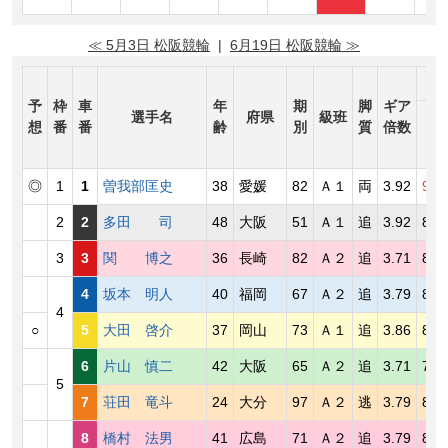
≪ 5月3日 松阪競輪
|
6月19日 松阪競輪 ≫
予
枠
車
年
期
脚
ギア
選手名
府県
級班
競
想
番
番
齢
別
質
倍数
得
◎
1
1
曽我部匡史
38
愛媛
82
Ａ１
両
3.92
90.
2
2
多田 司
48
大阪
51
Ａ１
追
3.92
89.
3
3
関 博之
36
長崎
82
Ａ２
追
3.71
83.
4
坂本 明人
40
福岡
67
Ａ２
追
3.79
80.
4
○
5
大田 啓介
37
岡山
73
Ａ１
追
3.86
85.
6
片山 慎二
42
大阪
65
Ａ２
追
3.71
77.
5
7
荘田 竜斗
24
大分
97
Ａ２
逃
3.79
81.
8
橋村 法男
41
広島
71
Ａ２
追
3.79
80.