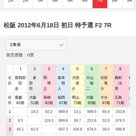
1R
2R
3R
4R
5R
6R
7R
8R
9R
松阪 2012年6月18日 初日 特予選 F2 7R
発売票数：0票
1
2
3
4
5
6
7
8
9
名
曽我部
多
関
坂本
大田
片山
荘田
橋村
樋
前
匡
田
博
明
啓
慎
竜
法
史
司
之
人
介
二
斗
男
府
愛媛
大阪
長崎
福岡
岡山
大阪
大分
広島
兵
県
82期
51期
82期
67期
73期
65期
97期
71期
98
1
19.3
92.2
999.9
13.1
999.9
65.4
253.6
28
2
6.5
119.3
999.9
39.7
253.6
52.0
676.5
8.
3
45.1
61.5
507.3
106.8
676.5
26.0
999.9
72