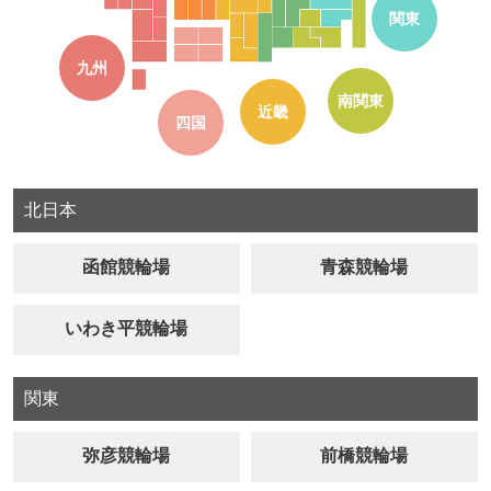
関東
九州
南関東
近畿
四国
北日本
函館競輪場
青森競輪場
いわき平競輪場
関東
弥彦競輪場
前橋競輪場