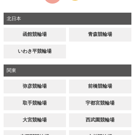
北日本
函館競輪場
青森競輪場
いわき平競輪場
関東
弥彦競輪場
前橋競輪場
取手競輪場
宇都宮競輪場
大宮競輪場
西武園競輪場