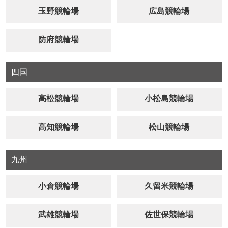
玉野競輪場
広島競輪場
防府競輪場
四国
高松競輪場
小松島競輪場
高知競輪場
松山競輪場
九州
小倉競輪場
久留米競輪場
武雄競輪場
佐世保競輪場