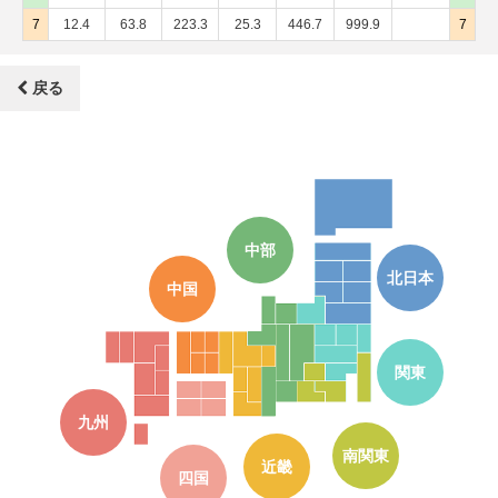
7
12.4
63.8
223.3
25.3
446.7
999.9
7
戻る
中部
北日本
中国
関東
九州
南関東
近畿
四国