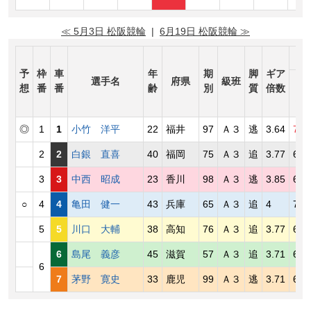
≪ 5月3日 松阪競輪
|
6月19日 松阪競輪 ≫
予
枠
車
年
期
脚
ギア
選手名
府県
級班
競
想
番
番
齢
別
質
倍数
得
◎
1
1
小竹 洋平
22
福井
97
Ａ３
逃
3.64
75.
2
2
白銀 直喜
40
福岡
75
Ａ３
追
3.77
68.
3
3
中西 昭成
23
香川
98
Ａ３
逃
3.85
67.
○
4
4
亀田 健一
43
兵庫
65
Ａ３
追
4
72.
5
5
川口 大輔
38
高知
76
Ａ３
追
3.77
66.
6
島尾 義彦
45
滋賀
57
Ａ３
追
3.71
63.
6
7
茅野 寛史
33
鹿児
99
Ａ３
逃
3.71
69.