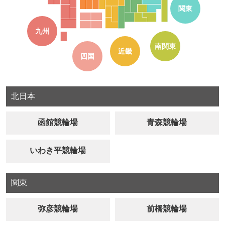
関東
九州
南関東
近畿
四国
北日本
函館競輪場
青森競輪場
いわき平競輪場
関東
弥彦競輪場
前橋競輪場