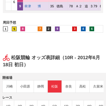
6
9
幸津 博
35
徳島
78
Ａ２
追
3.79
82.
周回予想
8
7
2
9
3
4
6
1
5
松阪競輪 オッズ表詳細（10R - 2012年6月
18日 初日）
開催場
川崎
小田原
静岡
松阪
奈良
高松
久留米
レース