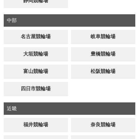
静岡競輪場
中部
名古屋競輪場
岐阜競輪場
大垣競輪場
豊橋競輪場
富山競輪場
松阪競輪場
四日市競輪場
近畿
福井競輪場
奈良競輪場