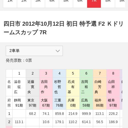
1R
2R
3R
4R
5R
6R
7R
8R
9R
四日市 2012年10月12日 初日 特予選 F2 Ｋドリ
ームスカップ 7R
発売票数：0票
1
2
3
4
5
6
7
8
9
名
澁谷
近藤
吉田
杉野
石貞
吉岡
白崎
山田
鈴
前
征
寛
尚
哲
有
裕
芳
祥
広
央
作
也
基
二
典
明
府
静岡
東京
大阪
三重
兵庫
広島
福井
岐阜
静
県
91期
97期
67期
76期
0期
59期
86期
97期
58
1
68.2
74.1
859.8
214.9
999.9
113.1
226.2
42
2
113.1
10.6
179.1
110.2
614.1
56.5
186.9
21