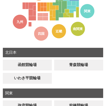
関東
九州
南関東
近畿
四国
北日本
函館競輪場
青森競輪場
いわき平競輪場
関東
弥彦競輪場
前橋競輪場