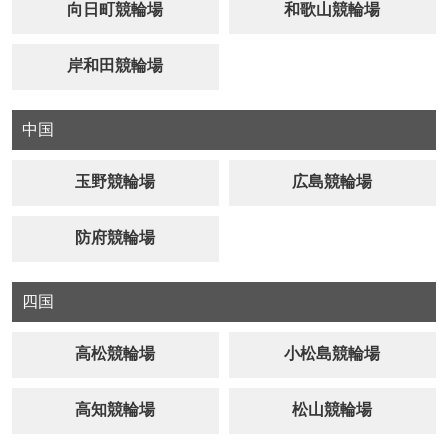
向日町競輪場
和歌山競輪場
岸和田競輪場
中国
玉野競輪場
広島競輪場
防府競輪場
四国
高松競輪場
小松島競輪場
高知競輪場
松山競輪場