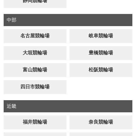
静岡競輪場
中部
名古屋競輪場
岐阜競輪場
大垣競輪場
豊橋競輪場
富山競輪場
松阪競輪場
四日市競輪場
近畿
福井競輪場
奈良競輪場