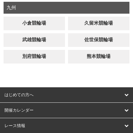
九州
小倉競輪場
久留米競輪場
武雄競輪場
佐世保競輪場
別府競輪場
熊本競輪場
はじめての方へ
はじめての方へ
開催カレンダー
競輪
レース情報