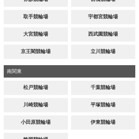
取手競輪場
宇都宮競輪場
大宮競輪場
西武園競輪場
京王閣競輪場
立川競輪場
南関東
松戸競輪場
千葉競輪場
川崎競輪場
平塚競輪場
小田原競輪場
伊東競輪場