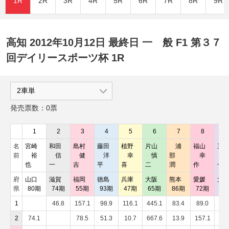
1R
2R
3R
4R
5R
6R
7R
8R
9R
高知 2012年10月12日 最終日 一 般 F1 第３７
回デイリースポーツ杯 1R
発売票数：0票
1
2
3
4
5
6
7
8
9
名
宮崎
和田
島村
藤田
植野
片山
浦
福山
三
前
裕
信
健
洋
幸
慎
部
幸
也
一
吉
平
喜
二
潤
作
府
山口
滋賀
福岡
徳島
兵庫
大阪
熊本
愛媛
大
県
80期
74期
55期
93期
47期
65期
86期
72期
70
1
46.8
157.1
98.9
116.1
445.1
83.4
89.0
190
2
74.1
78.5
51.3
10.7
667.6
13.9
157.1
45