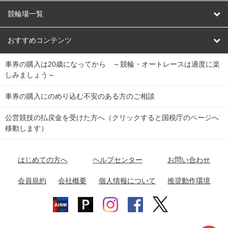
オートレース
レース予想
競輪場一覧
競輪くじ
レース結果
北日本
函館競輪場
青森競輪場
いわき平競輪場
おすすめコンテンツ
車券の購入は20歳になってから ～競輪・オートレースは適度に楽
Dokanto!
キャリーオーバー一覧
関
競輪選手情報
弥彦競輪場
前橋競輪場
取手競輪場
宇都宮競輪場
しみましょう～
東
大宮競輪場
西武園競輪場
京王閣競輪場
立川競輪場
チャリロトプラザ
Perfecta Navi
車券の購入にのめり込む不安のある方のご相談
南
松戸競輪場
千葉競輪場
川崎競輪場
平塚競輪場
公営競技の払戻金を受けた方へ（クリックすると国税庁のページへ
netkeirin
関
移動します）
小田原競輪場
伊東競輪場
静岡競輪場
東
ケイリンガル
中
名古屋競輪場
岐阜競輪場
大垣競輪場
豊橋競輪場
はじめての方へ
ヘルプセンター
お問い合わせ
部
チャリレンジャー
富山競輪場
松阪競輪場
四日市競輪場
会員規約
会社概要
個人情報について
推奨動作環境
競輪場情報
近
福井競輪場
奈良競輪場
向日町競輪場
和歌山競輪場
畿
岸和田競輪場
オートレース場情報