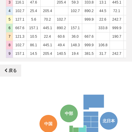
3
116.1
47.6
205.4
59.3
333.8
13.1
445.1
190
4
102.7
25.4
205.4
102.7
890.2
44.5
72.1
157
5
127.1
5.6
70.2
102.7
999.9
22.6
242.7
32
6
667.6
157.1
445.1
890.2
157.1
333.8
999.9
166
7
121.3
10.5
22.4
60.6
36.0
667.6
190.7
65
8
102.7
86.1
445.1
49.4
148.3
999.9
106.8
190
9
157.1
14.5
205.4
140.5
19.4
381.5
31.7
242.7
戻る
中部
北日本
中国