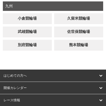
九州
小倉競輪場
久留米競輪場
武雄競輪場
佐世保競輪場
別府競輪場
熊本競輪場
はじめての方へ
はじめての方へ
開催カレンダー
競輪
レース情報