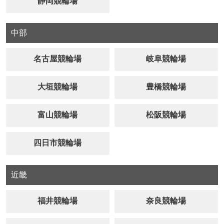
静岡競輪場
中部
名古屋競輪場
岐阜競輪場
大垣競輪場
豊橋競輪場
富山競輪場
松阪競輪場
四日市競輪場
近畿
福井競輪場
奈良競輪場