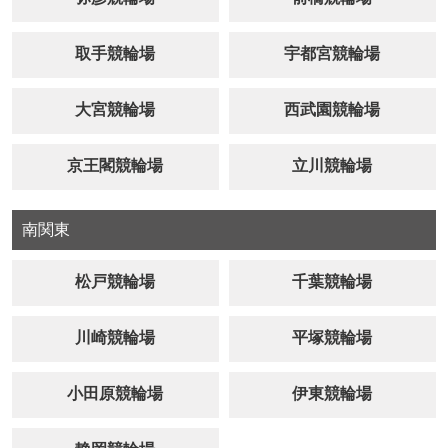
取手競輪場
宇都宮競輪場
大宮競輪場
西武園競輪場
京王閣競輪場
立川競輪場
南関東
松戸競輪場
千葉競輪場
川崎競輪場
平塚競輪場
小田原競輪場
伊東競輪場