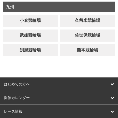
九州
小倉競輪場
久留米競輪場
武雄競輪場
佐世保競輪場
別府競輪場
熊本競輪場
はじめての方へ
はじめての方へ
開催カレンダー
競輪
レース情報