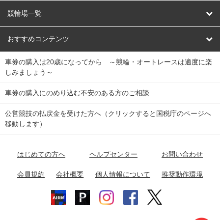
オートレース
レース予想
競輪場一覧
競輪くじ
レース結果
北日本
函館競輪場
青森競輪場
いわき平競輪場
おすすめコンテンツ
車券の購入は20歳になってから ～競輪・オートレースは適度に楽
Dokanto!
キャリーオーバー一覧
関
競輪選手情報
弥彦競輪場
前橋競輪場
取手競輪場
宇都宮競輪場
しみましょう～
東
大宮競輪場
西武園競輪場
京王閣競輪場
立川競輪場
チャリロトプラザ
Perfecta Navi
車券の購入にのめり込む不安のある方のご相談
南
松戸競輪場
千葉競輪場
川崎競輪場
平塚競輪場
公営競技の払戻金を受けた方へ（クリックすると国税庁のページへ
netkeirin
関
移動します）
小田原競輪場
伊東競輪場
静岡競輪場
東
ケイリンガル
中
名古屋競輪場
岐阜競輪場
大垣競輪場
豊橋競輪場
はじめての方へ
ヘルプセンター
お問い合わせ
部
チャリレンジャー
富山競輪場
松阪競輪場
四日市競輪場
会員規約
会社概要
個人情報について
推奨動作環境
競輪場情報
近
福井競輪場
奈良競輪場
向日町競輪場
和歌山競輪場
畿
岸和田競輪場
オートレース場情報