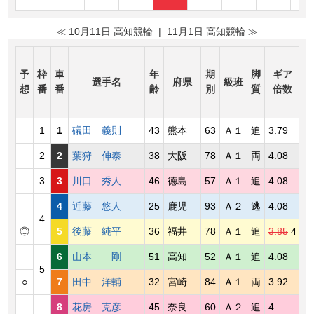
≪ 10月11日 高知競輪
|
11月1日 高知競輪 ≫
予
枠
車
年
期
脚
ギア
選手名
府県
級班
想
番
番
齢
別
質
倍数
1
1
礒田 義則
43
熊本
63
Ａ１
追
3.79
8
2
2
葉狩 伸泰
38
大阪
78
Ａ１
両
4.08
8
3
3
川口 秀人
46
徳島
57
Ａ１
追
4.08
9
4
近藤 悠人
25
鹿児
93
Ａ２
逃
4.08
8
4
◎
5
後藤 純平
36
福井
78
Ａ１
追
3.85
4
8
6
山本 剛
51
高知
52
Ａ１
追
4.08
8
5
○
7
田中 洋輔
32
宮崎
84
Ａ１
両
3.92
8
8
花房 克彦
45
奈良
60
Ａ２
追
4
8