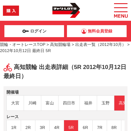
ログイン
無料会員登録
競輪・オートレースTOP
>
高知競輪場
>
出走表一覧（2012年10月）
>
2012年10月12日 最終日 5R
高知競輪 出走表詳細（5R 2012年10月12日
最終日）
開催場
大宮
川崎
富山
四日市
福井
玉野
高知
レース
1R
2R
3R
4R
5R
6R
7R
8R
9R