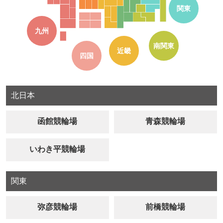
関東
九州
南関東
近畿
四国
北日本
函館競輪場
青森競輪場
いわき平競輪場
関東
弥彦競輪場
前橋競輪場