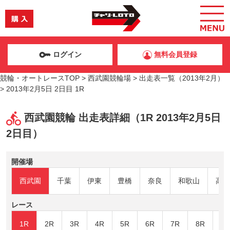
ログイン
無料会員登録
競輪・オートレースTOP
>
西武園競輪場
>
出走表一覧（2013年2月）
>
2013年2月5日 2日目 1R
西武園競輪 出走表詳細（1R 2013年2月5日
2日目）
開催場
西武園
千葉
伊東
豊橋
奈良
和歌山
高松
レース
1R
2R
3R
4R
5R
6R
7R
8R
9R