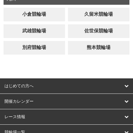
小倉競輪場
久留米競輪場
武雄競輪場
佐世保競輪場
別府競輪場
熊本競輪場
はじめての方へ
はじめての方へ
開催カレンダー
競輪
レース情報
オートレース
レース予想
競輪場一覧