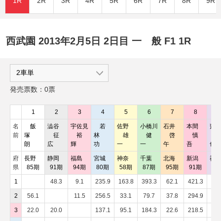
1R
2R
3R
4R
5R
6R
7R
8R
9R
西武園 2013年2月5日 2日目 一 般 F1 1R
発売票数：0票
1
2
3
4
5
6
7
8
9
名
飯
澁谷
宇佐見
若
佐野
小橋川
石井
本間
齋
前
塚
征
裕
林
雄
健
啓
慎
朗
広
輝
功
一
一
午
吾
府
長野
静岡
福島
宮城
神奈
千葉
北海
新潟
福
県
85期
91期
94期
80期
58期
87期
95期
91期
78
1
48.3
9.1
235.9
163.8
393.3
62.1
421.3
34
2
56.1
11.5
256.5
33.1
79.7
37.8
294.9
63
3
22.0
20.0
137.1
95.1
184.3
22.6
218.5
11