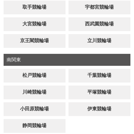
取手競輪場
宇都宮競輪場
大宮競輪場
西武園競輪場
京王閣競輪場
立川競輪場
南関東
松戸競輪場
千葉競輪場
川崎競輪場
平塚競輪場
小田原競輪場
伊東競輪場
静岡競輪場