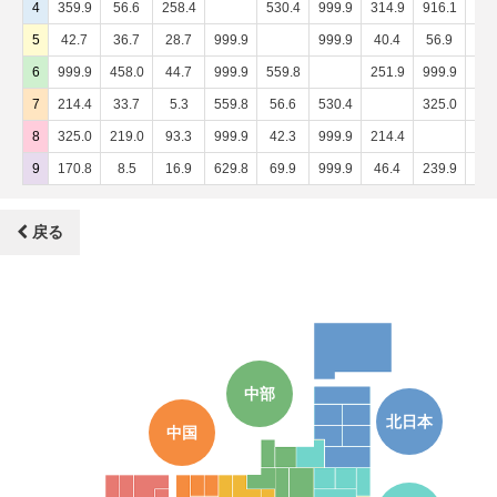
4
359.9
56.6
258.4
530.4
999.9
314.9
916.1
201
5
42.7
36.7
28.7
999.9
999.9
40.4
56.9
52
6
999.9
458.0
44.7
999.9
559.8
251.9
999.9
347
7
214.4
33.7
5.3
559.8
56.6
530.4
325.0
52
8
325.0
219.0
93.3
999.9
42.3
999.9
214.4
150
9
170.8
8.5
16.9
629.8
69.9
999.9
46.4
239.9
戻る
中部
北日本
中国