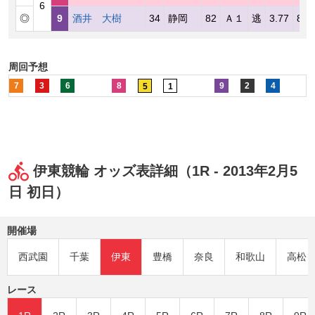
6
◎
9
酒井 大樹
34
静岡
82
Ａ１
逃
3.77
85.
周回予想
7
3
6
8
9
2
4
5
1
伊東競輪 オッズ表詳細（1R - 2013年2月5
日 初日）
開催場
西武園
千葉
伊東
豊橋
奈良
和歌山
高松
レース