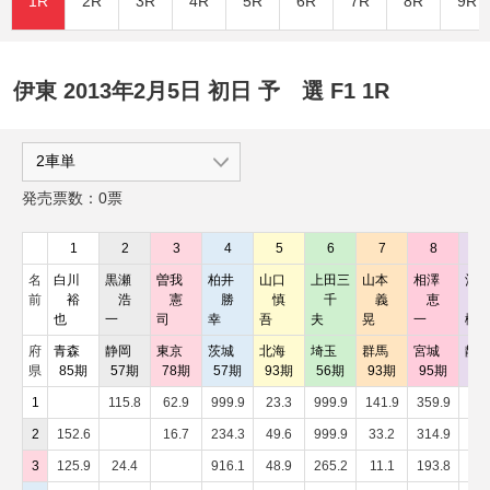
1R
2R
3R
4R
5R
6R
7R
8R
9R
伊東 2013年2月5日 初日 予 選 F1 1R
発売票数：0票
1
2
3
4
5
6
7
8
9
名
白川
黒瀬
曽我
柏井
山口
上田三
山本
相澤
酒
前
裕
浩
憲
勝
慎
千
義
恵
也
一
司
幸
吾
夫
晃
一
府
青森
静岡
東京
茨城
北海
埼玉
群馬
宮城
静
県
85期
57期
78期
57期
93期
56期
93期
95期
82
1
115.8
62.9
999.9
23.3
999.9
141.9
359.9
108
2
152.6
16.7
234.3
49.6
999.9
33.2
314.9
6.
3
125.9
24.4
916.1
48.9
265.2
11.1
193.8
22