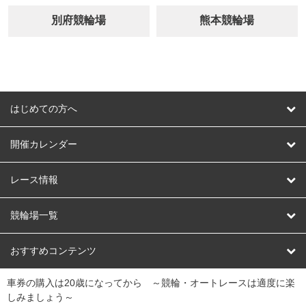
別府競輪場
熊本競輪場
はじめての方へ
はじめての方へ
開催カレンダー
競輪
レース情報
オートレース
レース予想
競輪場一覧
競輪くじ
レース結果
北日本
函館競輪場
青森競輪場
いわき平競輪場
おすすめコンテンツ
車券の購入は20歳になってから ～競輪・オートレースは適度に楽
Dokanto!
キャリーオーバー一覧
関
競輪選手情報
弥彦競輪場
前橋競輪場
取手競輪場
宇都宮競輪場
しみましょう～
東