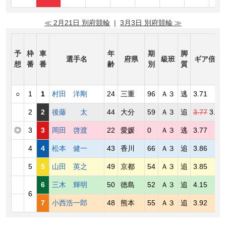
≪ 2月21日 別府競輪
|
3月3日 別府競輪 ≫
予
枠
車
年
期
脚
選手名
府県
級班
ギア倍数
想
番
番
齢
別
質
○
1
1
村田 洋剛
24
三重
96
Ａ３
逃
3.71
2
2
後藤 太
44
大分
59
Ａ３
追
3.77
3.79
◎
3
3
岡田 啓渡
22
愛媛
0
Ａ３
逃
3.77
4
4
松本 健一
43
香川
66
Ａ３
追
3.86
5
5
山田 英之
49
京都
54
Ａ３
追
3.85
6
三木 輝明
50
徳島
52
Ａ３
追
4.15
6
7
小西浩一郎
48
熊本
55
Ａ３
追
3.92