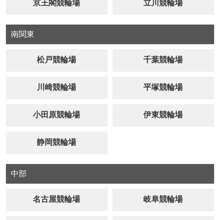
京王閣競輪場
立川競輪場
南関東
松戸競輪場
千葉競輪場
川崎競輪場
平塚競輪場
小田原競輪場
伊東競輪場
静岡競輪場
中部
名古屋競輪場
岐阜競輪場