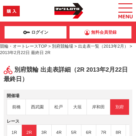
ログイン
無料会員登録
競輪・オートレースTOP
>
別府競輪場
>
出走表一覧（2013年2月）
>
2013年2月22日 最終日 2R
別府競輪 出走表詳細（2R 2013年2月22日
最終日）
開催場
前橋
西武園
松戸
大垣
岸和田
別府
レース
1R
2R
3R
4R
5R
6R
7R
8R
9R