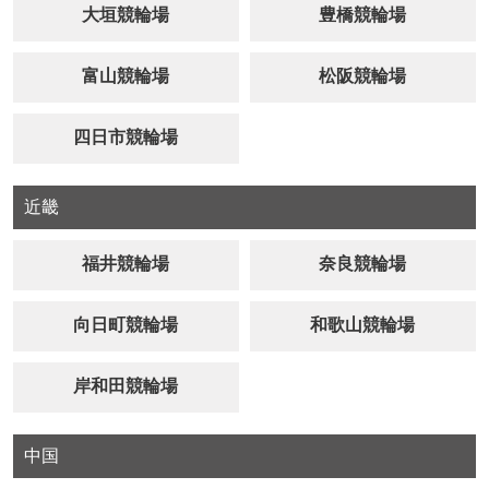
大垣競輪場
豊橋競輪場
富山競輪場
松阪競輪場
四日市競輪場
近畿
福井競輪場
奈良競輪場
向日町競輪場
和歌山競輪場
岸和田競輪場
中国