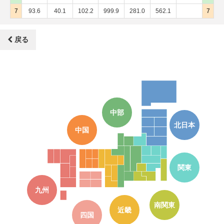
7
93.6
40.1
102.2
999.9
281.0
562.1
7
戻る
中部
北日本
中国
関東
九州
南関東
近畿
四国