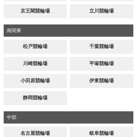
京王閣競輪場
立川競輪場
南関東
松戸競輪場
千葉競輪場
川崎競輪場
平塚競輪場
小田原競輪場
伊東競輪場
静岡競輪場
中部
名古屋競輪場
岐阜競輪場