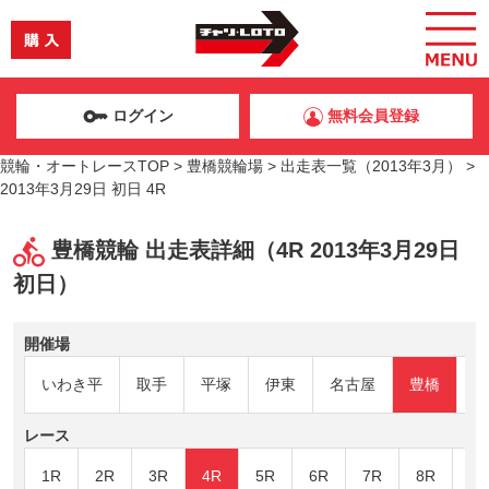
ログイン
無料会員登録
競輪・オートレースTOP
>
豊橋競輪場
>
出走表一覧（2013年3月）
>
2013年3月29日 初日 4R
豊橋競輪 出走表詳細（4R 2013年3月29日
初日）
開催場
いわき平
取手
平塚
伊東
名古屋
豊橋
岸
レース
1R
2R
3R
4R
5R
6R
7R
8R
9R