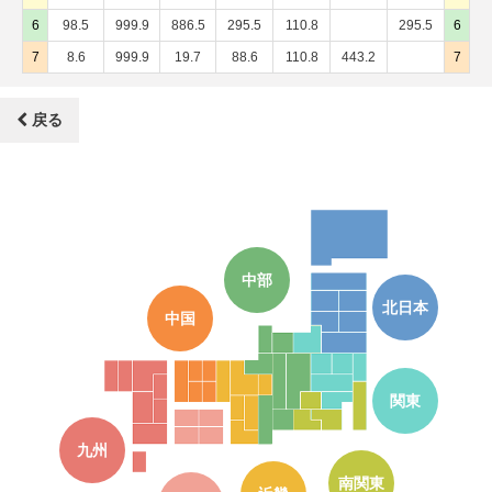
6
98.5
999.9
886.5
295.5
110.8
295.5
6
7
8.6
999.9
19.7
88.6
110.8
443.2
7
戻る
中部
北日本
中国
関東
九州
南関東