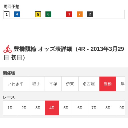
周回予想
4
6
3
7
2
1
5
豊橋競輪 オッズ表詳細（4R - 2013年3月29
日 初日）
開催場
いわき平
取手
平塚
伊東
名古屋
豊橋
岸
レース
1R
2R
3R
4R
5R
6R
7R
8R
9R