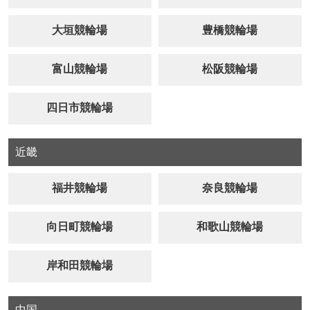
大垣競輪場
豊橋競輪場
富山競輪場
松阪競輪場
四日市競輪場
近畿
福井競輪場
奈良競輪場
向日町競輪場
和歌山競輪場
岸和田競輪場
中国