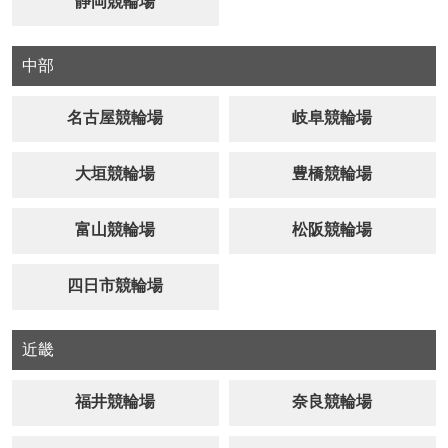
静岡競輪場
中部
名古屋競輪場
岐阜競輪場
大垣競輪場
豊橋競輪場
富山競輪場
松阪競輪場
四日市競輪場
近畿
福井競輪場
奈良競輪場