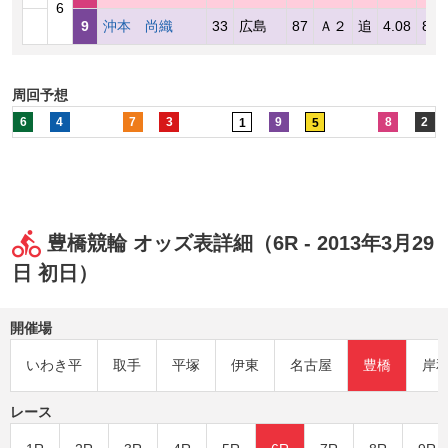
6
9
沖本 尚織
33
広島
87
Ａ２
追
4.08
89.
周回予想
6
4
7
3
9
8
2
1
5
豊橋競輪 オッズ表詳細（6R - 2013年3月29
日 初日）
開催場
いわき平
取手
平塚
伊東
名古屋
豊橋
岸
レース