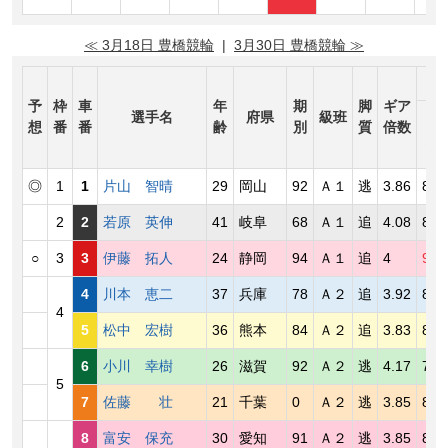
≪ 3月18日 豊橋競輪
|
3月30日 豊橋競輪 ≫
予
枠
車
年
期
脚
ギア
選手名
府県
級班
競
想
番
番
齢
別
質
倍数
得
◎
1
1
片山 智晴
29
岡山
92
Ａ１
逃
3.86
87.
2
2
若原 英伸
41
岐阜
68
Ａ１
追
4.08
86.
○
3
3
伊藤 拓人
24
静岡
94
Ａ１
追
4
90.
4
川本 恵二
37
兵庫
78
Ａ２
追
3.92
82.
4
5
松中 宏樹
36
熊本
84
Ａ２
追
3.83
82.
6
小川 幸樹
26
滋賀
92
Ａ２
逃
4.17
79.
5
7
佐藤 壮
21
千葉
0
Ａ２
逃
3.85
85.
8
富安 保充
30
愛知
91
Ａ２
逃
3.85
81.