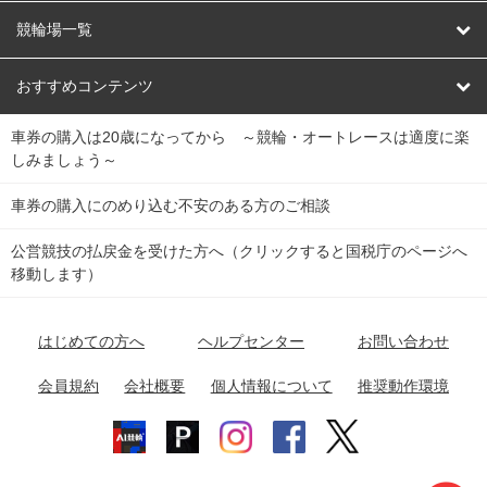
オートレース
レース予想
競輪場一覧
競輪くじ
レース結果
北日本
函館競輪場
青森競輪場
いわき平競輪場
おすすめコンテンツ
車券の購入は20歳になってから ～競輪・オートレースは適度に楽
Dokanto!
キャリーオーバー一覧
関
競輪選手情報
弥彦競輪場
前橋競輪場
取手競輪場
宇都宮競輪場
しみましょう～
東
大宮競輪場
西武園競輪場
京王閣競輪場
立川競輪場
チャリロトプラザ
Perfecta Navi
車券の購入にのめり込む不安のある方のご相談
南
松戸競輪場
千葉競輪場
川崎競輪場
平塚競輪場
公営競技の払戻金を受けた方へ（クリックすると国税庁のページへ
netkeirin
関
移動します）
小田原競輪場
伊東競輪場
静岡競輪場
東
ケイリンガル
中
名古屋競輪場
岐阜競輪場
大垣競輪場
豊橋競輪場
はじめての方へ
ヘルプセンター
お問い合わせ
部
チャリレンジャー
富山競輪場
松阪競輪場
四日市競輪場
会員規約
会社概要
個人情報について
推奨動作環境
競輪場情報
近
福井競輪場
奈良競輪場
向日町競輪場
和歌山競輪場
畿
岸和田競輪場
オートレース場情報