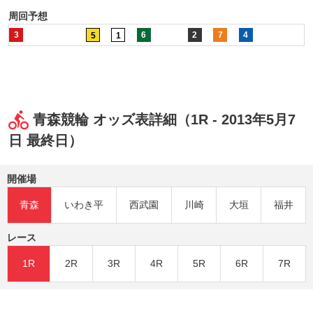
周回予想
3
6
2
7
4
5
1
青森競輪 オッズ表詳細（1R - 2013年5月7
日 最終日）
開催場
青森
いわき平
西武園
川崎
大垣
福井
レース
1R
2R
3R
4R
5R
6R
7R