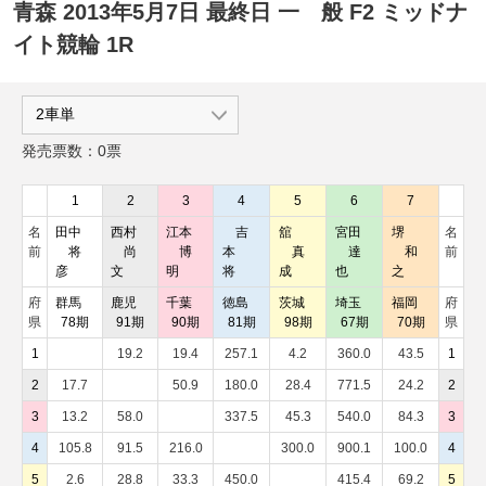
青森 2013年5月7日 最終日 一 般 F2 ミッドナ
イト競輪 1R
発売票数：0票
1
2
3
4
5
6
7
名
田中
西村
江本
吉
舘
宮田
堺
名
前
将
尚
博
本
真
達
和
前
彦
文
明
将
成
也
之
府
群馬
鹿児
千葉
徳島
茨城
埼玉
福岡
府
県
78期
91期
90期
81期
98期
67期
70期
県
1
19.2
19.4
257.1
4.2
360.0
43.5
1
2
17.7
50.9
180.0
28.4
771.5
24.2
2
3
13.2
58.0
337.5
45.3
540.0
84.3
3
4
105.8
91.5
216.0
300.0
900.1
100.0
4
5
2.6
28.8
33.3
450.0
415.4
69.2
5