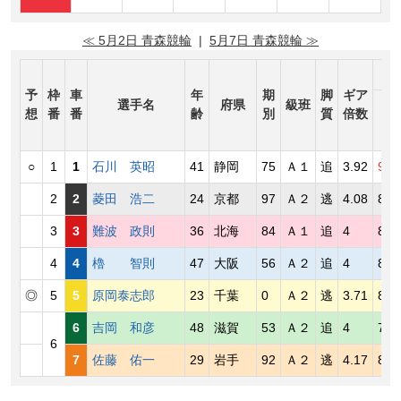
≪ 5月2日 青森競輪
|
5月7日 青森競輪 ≫
予
枠
車
年
期
脚
ギア
選手名
府県
級班
競
想
番
番
齢
別
質
倍数
得
○
1
1
石川 英昭
41
静岡
75
Ａ１
追
3.92
92.
2
2
菱田 浩二
24
京都
97
Ａ２
逃
4.08
87.
3
3
難波 政則
36
北海
84
Ａ１
追
4
86.
4
4
櫓 智則
47
大阪
56
Ａ２
追
4
83.
◎
5
5
原岡泰志郎
23
千葉
0
Ａ２
逃
3.71
88.
6
吉岡 和彦
48
滋賀
53
Ａ２
追
4
77.
6
7
佐藤 佑一
29
岩手
92
Ａ２
逃
4.17
82.