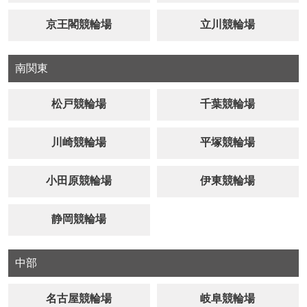
京王閣競輪場
立川競輪場
南関東
松戸競輪場
千葉競輪場
川崎競輪場
平塚競輪場
小田原競輪場
伊東競輪場
静岡競輪場
中部
名古屋競輪場
岐阜競輪場