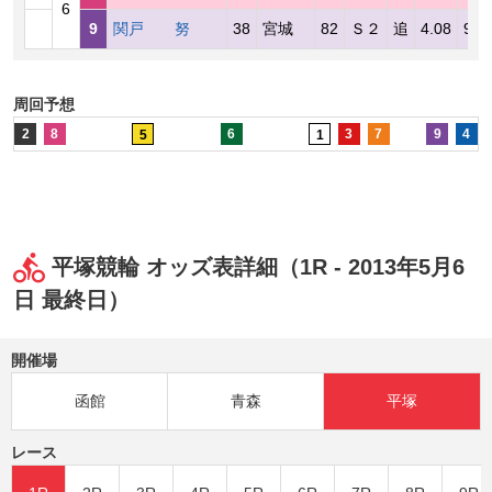
6
9
関戸 努
38
宮城
82
Ｓ２
追
4.08
98.
周回予想
2
8
6
3
7
9
4
5
1
平塚競輪 オッズ表詳細（1R - 2013年5月6
日 最終日）
開催場
函館
青森
平塚
レース