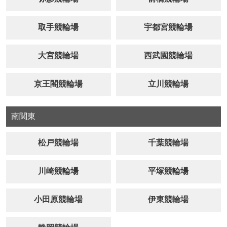
取手競輪場
宇都宮競輪場
大宮競輪場
西武園競輪場
京王閣競輪場
立川競輪場
南関東
松戸競輪場
千葉競輪場
川崎競輪場
平塚競輪場
小田原競輪場
伊東競輪場