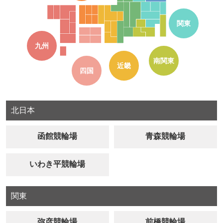
関東
九州
南関東
近畿
四国
北日本
函館競輪場
青森競輪場
いわき平競輪場
関東
弥彦競輪場
前橋競輪場