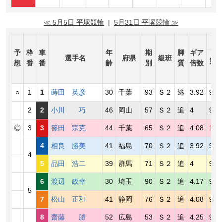
≪ 5月5日 平塚競輪
|
5月31日 平塚競輪 ≫
予
枠
車
年
期
脚
ギア
選手名
府県
級班
競
想
番
番
齢
別
質
倍数
○
1
1
蒔田 英彦
30
千葉
93
Ｓ２
逃
3.92
97.
2
2
小川 巧
46
岡山
57
Ｓ２
追
4
96.
◎
3
3
篠田 宗克
44
千葉
65
Ｓ２
追
4.08
102
4
相良 勝美
41
福島
70
Ｓ２
追
3.92
93.
4
5
品田 浩二
39
群馬
71
Ｓ２
追
4
94.
6
渡辺 政幸
30
埼玉
90
Ｓ２
追
4.17
92.
5
7
松山 正和
41
静岡
76
Ｓ２
追
4.08
94.
8
齋藤 勝
52
広島
53
Ｓ２
追
4.25
92.