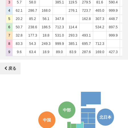
3
5.7
58.0
385.1
119.5
279.5
81.6
590.4
21
4
62.1
286.7
168.0
276.1
723.7
465.0
999.9
30
5
20.2
85.2
56.1
347.8
162.8
307.3
448.7
49
6
50.7
238.6
186.5
712.3
114.4
534.2
897.5
151
7
32.8
177.3
18.8
531.0
293.3
493.1
999.9
89
8
83.3
54.3
249.3
999.9
385.1
695.7
712.3
203
9
9.6
63.4
18.9
89.0
83.9
287.6
169.0
427.3
戻る
中部
北日本
中国