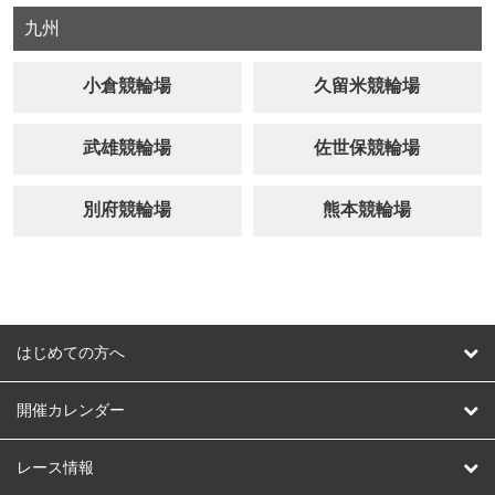
九州
小倉競輪場
久留米競輪場
武雄競輪場
佐世保競輪場
別府競輪場
熊本競輪場
はじめての方へ
はじめての方へ
開催カレンダー
競輪
レース情報