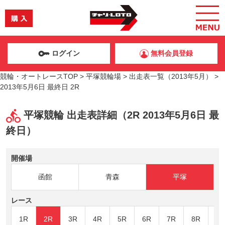
ログイン
無料会員登録
競輪・オートレースTOP
>
平塚競輪場
>
出走表一覧（2013年5月）
>
2013年5月6日 最終日 2R
平塚競輪 出走表詳細（2R 2013年5月6日 最
終日）
開催場
函館
青森
平塚
レース
1R
2R
3R
4R
5R
6R
7R
8R
9R