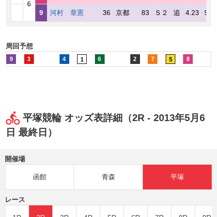
6
9
河村 章憲
36
京都
83
Ｓ２
追
4.23
97.
周回予想
9
3
4
6
2
7
8
1
5
平塚競輪 オッズ表詳細（2R - 2013年5月6
日 最終日）
開催場
函館
青森
平塚
レース