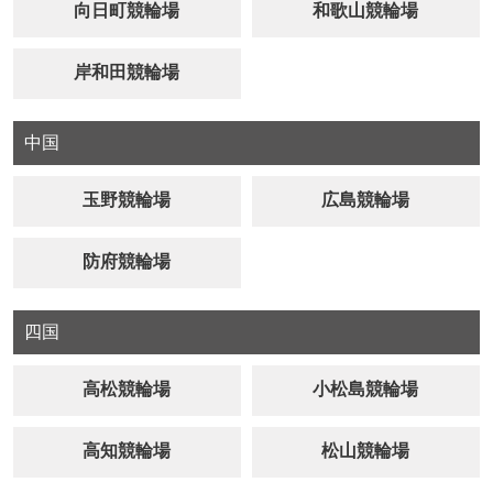
向日町競輪場
和歌山競輪場
岸和田競輪場
中国
玉野競輪場
広島競輪場
防府競輪場
四国
高松競輪場
小松島競輪場
高知競輪場
松山競輪場