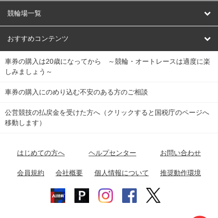
オートレース
レース予想
競輪場一覧
競輪くじ
レース結果
北日本
函館競輪場
青森競輪場
いわき平競輪場
おすすめコンテンツ
車券の購入は20歳になってから ～競輪・オートレースは適度に楽
Dokanto!
キャリーオーバー一覧
関
競輪選手情報
弥彦競輪場
前橋競輪場
取手競輪場
宇都宮競輪場
しみましょう～
東
大宮競輪場
西武園競輪場
京王閣競輪場
立川競輪場
チャリロトプラザ
Perfecta Navi
車券の購入にのめり込む不安のある方のご相談
南
松戸競輪場
千葉競輪場
川崎競輪場
平塚競輪場
公営競技の払戻金を受けた方へ（クリックすると国税庁のページへ
netkeirin
関
移動します）
小田原競輪場
伊東競輪場
静岡競輪場
東
ケイリンガル
中
名古屋競輪場
岐阜競輪場
大垣競輪場
豊橋競輪場
はじめての方へ
ヘルプセンター
お問い合わせ
部
チャリレンジャー
富山競輪場
松阪競輪場
四日市競輪場
会員規約
会社概要
個人情報について
推奨動作環境
競輪場情報
近
福井競輪場
奈良競輪場
向日町競輪場
和歌山競輪場
畿
岸和田競輪場
オートレース場情報