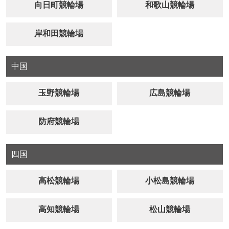
向日町競輪場
和歌山競輪場
岸和田競輪場
中国
玉野競輪場
広島競輪場
防府競輪場
四国
高松競輪場
小松島競輪場
高知競輪場
松山競輪場