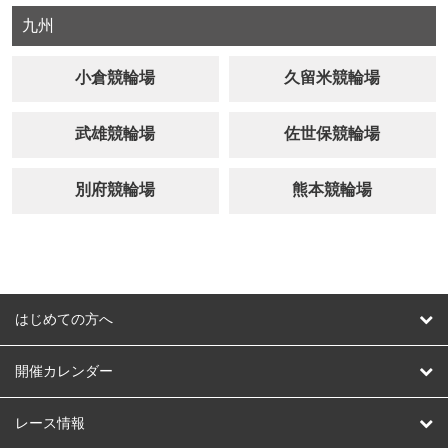
九州
小倉競輪場
久留米競輪場
武雄競輪場
佐世保競輪場
別府競輪場
熊本競輪場
はじめての方へ
はじめての方へ
開催カレンダー
競輪
レース情報