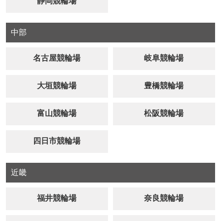
静岡競輪場
中部
名古屋競輪場
岐阜競輪場
大垣競輪場
豊橋競輪場
富山競輪場
松阪競輪場
四日市競輪場
近畿
福井競輪場
奈良競輪場