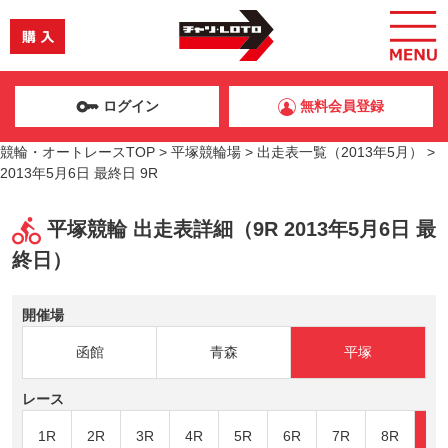
ログイン
無料会員登録
競輪・オートレースTOP
>
平塚競輪場
>
出走表一覧（2013年5月）
>
2013年5月6日 最終日 9R
平塚競輪 出走表詳細（9R 2013年5月6日 最
終日）
開催場
函館
青森
平塚
レース
1R
2R
3R
4R
5R
6R
7R
8R
9R