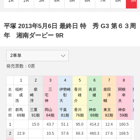
1R
2R
3R
4R
5R
6R
7R
8R
9R
平塚 2013年5月6日 最終日 特 秀 G3 第６３周
年 湘南ダービー 9R
発売票数：0票
1
2
3
4
5
6
7
8
9
名
稲村
柴
三
伊勢崎
香川
眞原
柴田
関根
阿
前
成
崎
宅
彰
雄
健
洋
幸
浩
淳
伸
大
介
一
輔
夫
府
群馬
三重
岡山
千葉
香川
神奈
東京
神奈
新
県
69期
91期
64期
81期
76期
69期
92期
59期
68
1
15.0
43.7
51.1
95.0
414.2
12.4
160.5
62
2
22.9
10.5
57.6
66.3
460.3
27.6
168.5
197