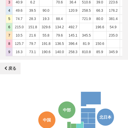
3
40.9
6.2
70.6
36.4
510.6
39.0
223.6
299
4
49.6
39.5
90.0
120.9
258.5
66.3
176.2
278
5
74.7
28.3
19.3
88.4
721.9
80.0
381.4
331
6
215.0
151.8
329.6
134.2
492.7
196.6
54.9
621
7
10.5
21.6
55.8
79.6
145.1
345.5
235.0
188
8
125.7
79.7
191.8
136.5
396.4
81.9
150.6
339
9
16.3
73.1
190.6
140.0
258.3
810.8
85.9
345.9
戻る
中部
北日本
中国