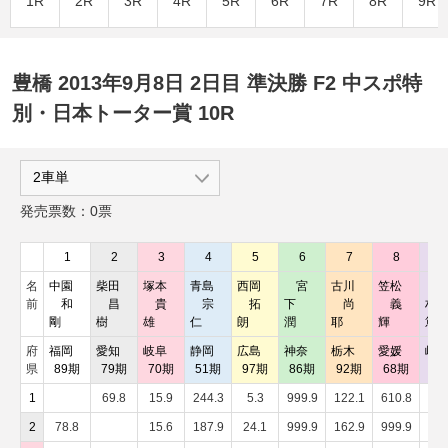
1R
2R
3R
4R
5R
6R
7R
8R
9R
豊橋 2013年9月8日 2日目 準決勝 F2 中スポ特
別・日本トーター賞 10R
発売票数：0票
1
2
3
4
5
6
7
8
9
名
中園
柴田
塚本
青島
西岡
宮
古川
笠松
前
和
昌
貴
宗
拓
下
尚
義
剛
樹
雄
仁
朗
潤
耶
輝
府
福岡
愛知
岐阜
静岡
広島
神奈
栃木
愛媛
岐
県
89期
79期
70期
51期
97期
86期
92期
68期
94
1
69.8
15.9
244.3
5.3
999.9
122.1
610.8
122
2
78.8
15.6
187.9
24.1
999.9
162.9
999.9
101