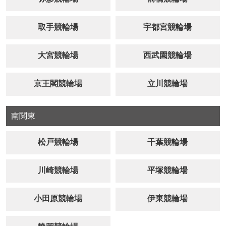
取手競輪場
宇都宮競輪場
大宮競輪場
西武園競輪場
京王閣競輪場
立川競輪場
南関東
松戸競輪場
千葉競輪場
川崎競輪場
平塚競輪場
小田原競輪場
伊東競輪場