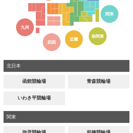
関東
九州
南関東
近畿
四国
北日本
函館競輪場
青森競輪場
いわき平競輪場
関東
弥彦競輪場
前橋競輪場