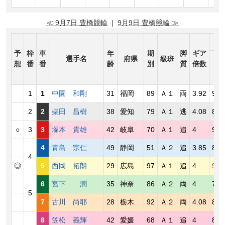
≪ 9月7日 豊橋競輪
|
9月9日 豊橋競輪 ≫
予
枠
車
年
期
脚
ギア
選手名
府県
級班
競
想
番
番
齢
別
質
倍数
得
1
1
中園 和剛
31
福岡
89
Ａ１
両
3.92
91.
2
2
柴田 昌樹
38
愛知
79
Ａ１
逃
4.08
86.
○
3
3
塚本 貴雄
42
岐阜
70
Ａ１
追
4
91.
4
青島 宗仁
49
静岡
51
Ａ２
追
3.85
82.
4
◎
5
西岡 拓朗
29
広島
97
Ａ１
追
4
93.
6
宮下 潤
35
神奈
86
Ａ２
両
4
77.
5
7
古川 尚耶
28
栃木
92
Ａ２
両
4.08
85.
8
笠松 義輝
42
愛媛
68
Ａ１
追
4
81.