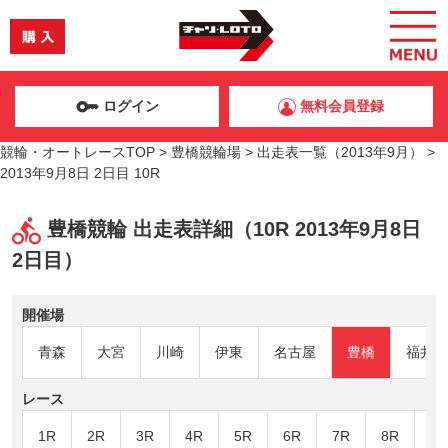
ログイン
無料会員登録
競輪・オートレースTOP
>
豊橋競輪場
>
出走表一覧（2013年9月）
>
2013年9月8日 2日目 10R
豊橋競輪 出走表詳細（10R 2013年9月8日
2日目）
開催場
青森
大宮
川崎
伊東
名古屋
豊橋
福井
レース
1R
2R
3R
4R
5R
6R
7R
8R
9R