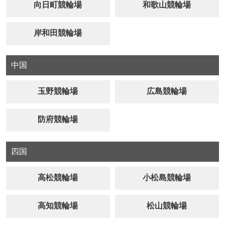
向日町競輪場
和歌山競輪場
岸和田競輪場
中国
玉野競輪場
広島競輪場
防府競輪場
四国
高松競輪場
小松島競輪場
高知競輪場
松山競輪場