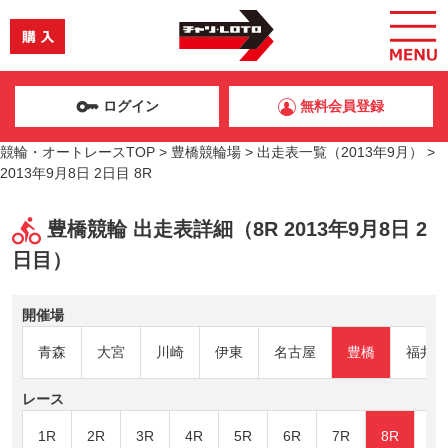
ログイン
無料会員登録
競輪・オートレースTOP
>
豊橋競輪場
>
出走表一覧（2013年9月）
>
2013年9月8日 2日目 8R
豊橋競輪 出走表詳細（8R 2013年9月8日 2
日目）
開催場
青森
大宮
川崎
伊東
名古屋
豊橋
福井
レース
1R
2R
3R
4R
5R
6R
7R
8R
9R