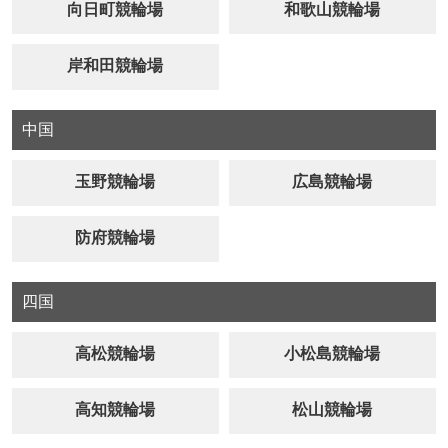
向日町競輪場
和歌山競輪場
岸和田競輪場
中国
玉野競輪場
広島競輪場
防府競輪場
四国
高松競輪場
小松島競輪場
高知競輪場
松山競輪場