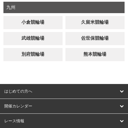
九州
小倉競輪場
久留米競輪場
武雄競輪場
佐世保競輪場
別府競輪場
熊本競輪場
はじめての方へ
はじめての方へ
開催カレンダー
競輪
レース情報