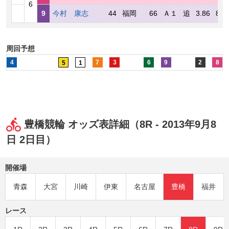
6
9
今村 康志
44
福岡
66
Ａ１
追
3.86
81.
周回予想
4
7
3
6
9
2
8
5
1
豊橋競輪 オッズ表詳細（8R - 2013年9月8
日 2日目）
開催場
青森
大宮
川崎
伊東
名古屋
豊橋
福井
レース