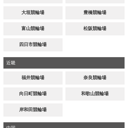
大垣競輪場
豊橋競輪場
富山競輪場
松阪競輪場
四日市競輪場
近畿
福井競輪場
奈良競輪場
向日町競輪場
和歌山競輪場
岸和田競輪場
中国