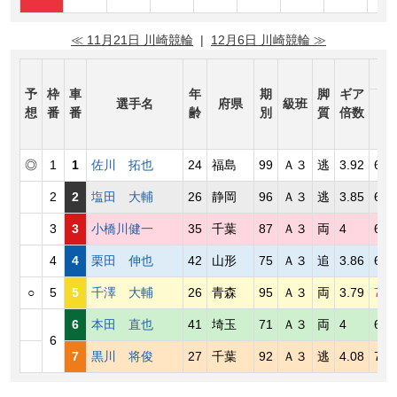
≪ 11月21日 川崎競輪
|
12月6日 川崎競輪 ≫
予
枠
車
年
期
脚
ギア
選手名
府県
級班
競
想
番
番
齢
別
質
倍数
得
◎
1
1
佐川 拓也
24
福島
99
Ａ３
逃
3.92
69.
2
2
塩田 大輔
26
静岡
96
Ａ３
逃
3.85
68.
3
3
小橋川健一
35
千葉
87
Ａ３
両
4
69.
4
4
栗田 伸也
42
山形
75
Ａ３
追
3.86
67.
○
5
5
千澤 大輔
26
青森
95
Ａ３
両
3.79
75.
6
本田 直也
41
埼玉
71
Ａ３
両
4
65.
6
7
黒川 将俊
27
千葉
92
Ａ３
逃
4.08
74.