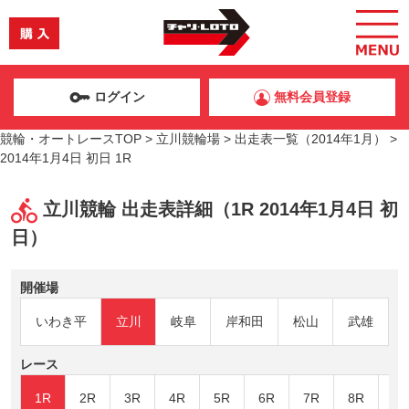
ログイン
無料会員登録
競輪・オートレースTOP
>
立川競輪場
>
出走表一覧（2014年1月）
>
2014年1月4日 初日 1R
立川競輪 出走表詳細（1R 2014年1月4日 初
日）
開催場
いわき平
立川
岐阜
岸和田
松山
武雄
レース
1R
2R
3R
4R
5R
6R
7R
8R
9R