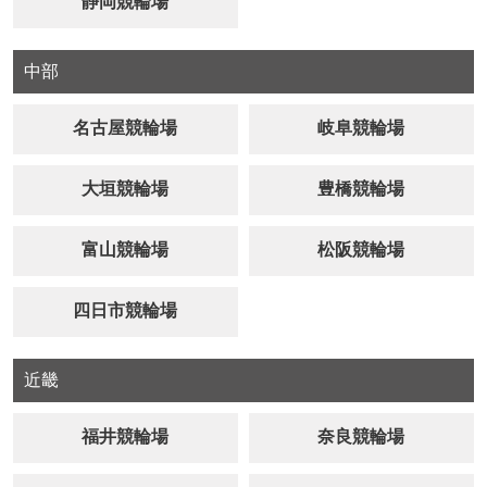
静岡競輪場
中部
名古屋競輪場
岐阜競輪場
大垣競輪場
豊橋競輪場
富山競輪場
松阪競輪場
四日市競輪場
近畿
福井競輪場
奈良競輪場