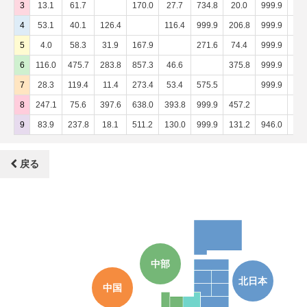
3
13.1
61.7
170.0
27.7
734.8
20.0
999.9
85
4
53.1
40.1
126.4
116.4
999.9
206.8
999.9
741
5
4.0
58.3
31.9
167.9
271.6
74.4
999.9
390
6
116.0
475.7
283.8
857.3
46.6
375.8
999.9
999
7
28.3
119.4
11.4
273.4
53.4
575.5
999.9
224
8
247.1
75.6
397.6
638.0
393.8
999.9
457.2
999
9
83.9
237.8
18.1
511.2
130.0
999.9
131.2
946.0
戻る
中部
北日本
中国