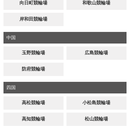
向日町競輪場
和歌山競輪場
岸和田競輪場
中国
玉野競輪場
広島競輪場
防府競輪場
四国
高松競輪場
小松島競輪場
高知競輪場
松山競輪場