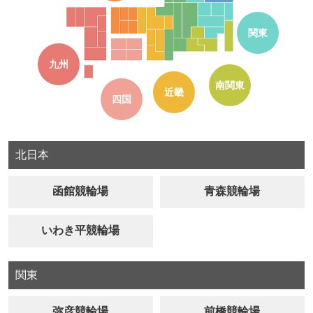
関東
九州
南関東
近畿
四国
北日本
函館競輪場
青森競輪場
いわき平競輪場
関東
弥彦競輪場
前橋競輪場