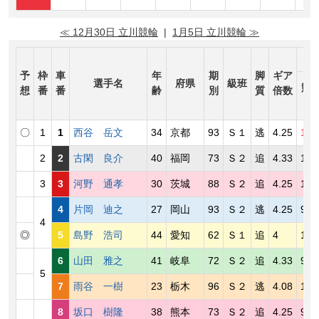
≪ 12月30日 立川競輪
|
1月5日 立川競輪 ≫
予
枠
車
年
期
脚
ギア
選手名
府県
級班
競
想
番
番
齢
別
質
倍数
〇
1
1
西谷 岳文
34
京都
93
Ｓ１
逃
4.25
105
2
2
古閑 良介
40
福岡
73
Ｓ２
追
4.33
100
3
3
河野 通孝
30
茨城
88
Ｓ２
追
4.25
100
4
片岡 迪之
27
岡山
93
Ｓ２
逃
4.25
95.
4
◎
5
島野 浩司
44
愛知
62
Ｓ１
追
4
104
6
山田 雅之
41
岐阜
72
Ｓ２
追
4.33
91.
5
7
雨谷 一樹
23
栃木
96
Ｓ２
逃
4.08
101
8
坂口 樹隆
38
熊本
73
Ｓ２
追
4.25
94.