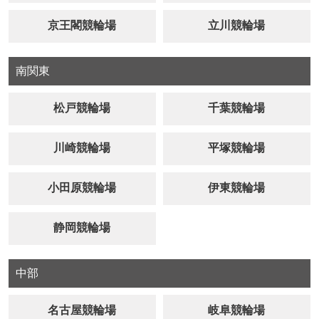
京王閣競輪場
立川競輪場
南関東
松戸競輪場
千葉競輪場
川崎競輪場
平塚競輪場
小田原競輪場
伊東競輪場
静岡競輪場
中部
名古屋競輪場
岐阜競輪場