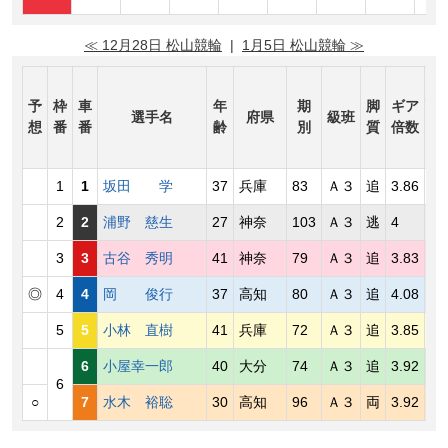
≪ 12月28日 松山競輪
|
1月5日 松山競輪 ≫
予
枠
車
年
期
脚
ギア
選手名
府県
級班
競
想
番
番
齢
別
質
倍数
得
1
1
坂田 学
37
兵庫
83
Ａ３
追
3.86
69
2
2
浦野 慈生
27
神奈
103
Ａ３
逃
4
72
3
3
古谷 秀明
41
神奈
79
Ａ３
追
3.83
75
◎
4
4
岡 俊行
37
高知
80
Ａ３
追
4.08
81
5
5
小林 直樹
41
兵庫
72
Ａ３
追
3.85
77
6
小屋幸一郎
40
大分
74
Ａ３
追
3.92
65
6
○
7
水木 裕聡
30
高知
96
Ａ３
両
3.92
73