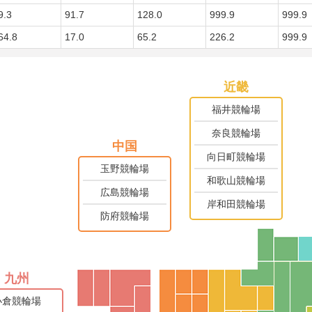
9.3
91.7
128.0
999.9
999.9
64.8
17.0
65.2
226.2
999.9
近畿
福井競輪場
奈良競輪場
中国
向日町競輪場
玉野競輪場
和歌山競輪場
広島競輪場
岸和田競輪場
防府競輪場
九州
小倉競輪場