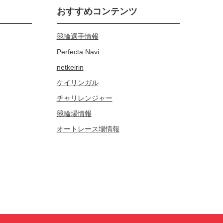
おすすめコンテンツ
競輪選手情報
Perfecta Navi
netkeirin
ケイリンガル
チャリレンジャー
競輪場情報
オートレース場情報