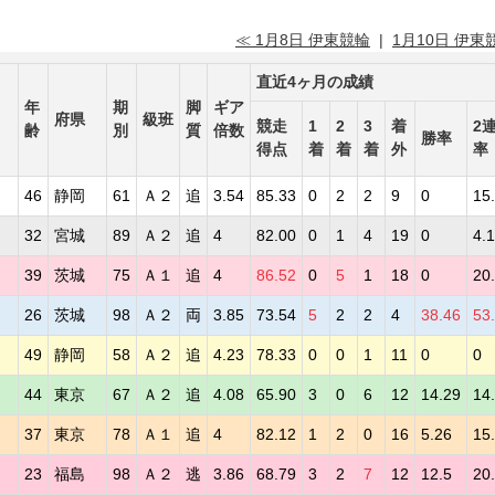
≪ 1月8日 伊東競輪
|
1月10日 伊東
直近4ヶ月の成績
年
期
脚
ギア
府県
級班
競走
1
2
3
着
2
齢
別
質
倍数
勝率
得点
着
着
着
外
率
弘
46
静岡
61
Ａ２
追
3.54
85.33
0
2
2
9
0
15
則
32
宮城
89
Ａ２
追
4
82.00
0
1
4
19
0
4.
広
39
茨城
75
Ａ１
追
4
86.52
0
5
1
18
0
20
成
26
茨城
98
Ａ２
両
3.85
73.54
5
2
2
4
38.46
53
勝
49
静岡
58
Ａ２
追
4.23
78.33
0
0
1
11
0
0
広
44
東京
67
Ａ２
追
4.08
65.90
3
0
6
12
14.29
14
淳
37
東京
78
Ａ１
追
4
82.12
1
2
0
16
5.26
15
太
23
福島
98
Ａ２
逃
3.86
68.79
3
2
7
12
12.5
20