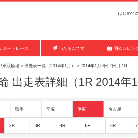
はじめて
オートレース
当たるんです
開催カレン
伊東競輪場
>
出走表一覧（2014年1月）
>
2014年1月9日 2日目 1R
 出走表詳細（1R 2014年1
取手
平塚
伊東
名古屋
2R
3R
4R
5R
6R