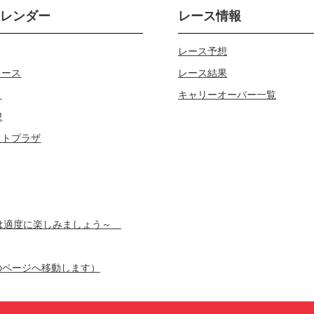
カレンダー
レース情報
レース予想
レース
レース結果
じ
キャリーオーバー一覧
!
ロトプラザ
スは適度に楽しみましょう～
のページへ移動します）