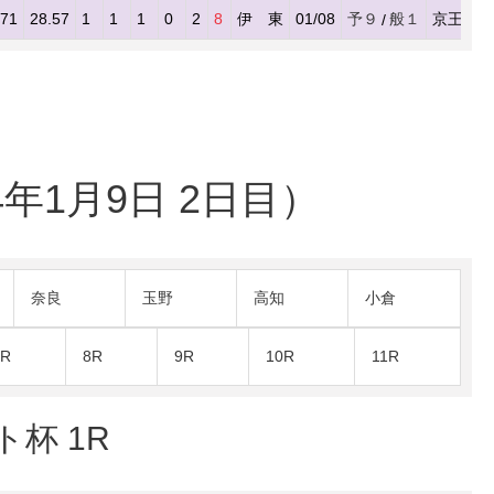
般１
予９
.71
28.57
1
1
1
0
2
8
伊 東
01/08
京王閣
4年1月9日 2日目）
奈良
玉野
高知
小倉
7R
8R
9R
10R
11R
ト杯 1R