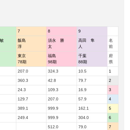
7
8
9
敏
飯島
須永 勝
高田 隼
名
淳
太
人
前
東京
福島
千葉
府
78期
98期
88期
県
207.0
324.3
10.5
1
360.3
42.8
79.7
2
24.3
109.3
16.9
3
129.7
207.0
57.9
4
389.1
999.9
162.1
5
249.4
999.9
304.0
6
512.0
79.0
7