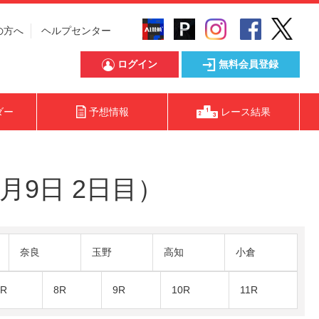
の方へ
ヘルプセンター
ログイン
無料会員登録
ダー
予想情報
レース結果
月9日 2日目）
奈良
玉野
高知
小倉
7R
8R
9R
10R
11R