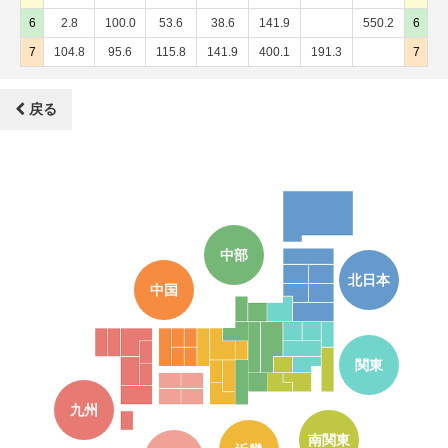
6
2.8
100.0
53.6
38.6
141.9
550.2
6
7
104.8
95.6
115.8
141.9
400.1
191.3
7
戻る
中部
北日本
中国
関東
九州
南関東