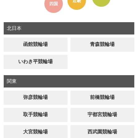
近畿
四国
北日本
函館競輪場
青森競輪場
いわき平競輪場
関東
弥彦競輪場
前橋競輪場
取手競輪場
宇都宮競輪場
大宮競輪場
西武園競輪場