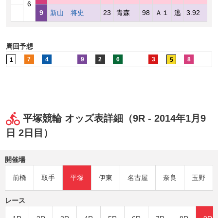
6
9
新山 将史
23
青森
98
Ａ１
逃
3.92
周回予想
7
4
9
2
6
3
8
1
5
平塚競輪 オッズ表詳細（9R - 2014年1月9
日 2日目）
開催場
前橋
取手
平塚
伊東
名古屋
奈良
玉野
レース