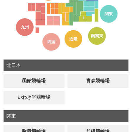
関東
九州
南関東
近畿
四国
北日本
函館競輪場
青森競輪場
いわき平競輪場
関東
弥彦競輪場
前橋競輪場