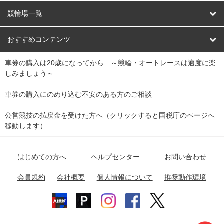
オートレース
レース予想
競輪場一覧
競輪くじ
レース結果
北日本
函館競輪場
青森競輪場
いわき平競輪場
おすすめコンテンツ
車券の購入は20歳になってから ～競輪・オートレースは適度に楽
Dokanto!
キャリーオーバー一覧
関
競輪選手情報
弥彦競輪場
前橋競輪場
取手競輪場
宇都宮競輪場
しみましょう～
東
大宮競輪場
西武園競輪場
京王閣競輪場
立川競輪場
チャリロトプラザ
Perfecta Navi
車券の購入にのめり込む不安のある方のご相談
南
松戸競輪場
千葉競輪場
川崎競輪場
平塚競輪場
公営競技の払戻金を受けた方へ（クリックすると国税庁のページへ
netkeirin
関
移動します）
小田原競輪場
伊東競輪場
静岡競輪場
東
ケイリンガル
中
名古屋競輪場
岐阜競輪場
大垣競輪場
豊橋競輪場
はじめての方へ
ヘルプセンター
お問い合わせ
部
チャリレンジャー
富山競輪場
松阪競輪場
四日市競輪場
会員規約
会社概要
個人情報について
推奨動作環境
競輪場情報
近
福井競輪場
奈良競輪場
向日町競輪場
和歌山競輪場
畿
岸和田競輪場
オートレース場情報