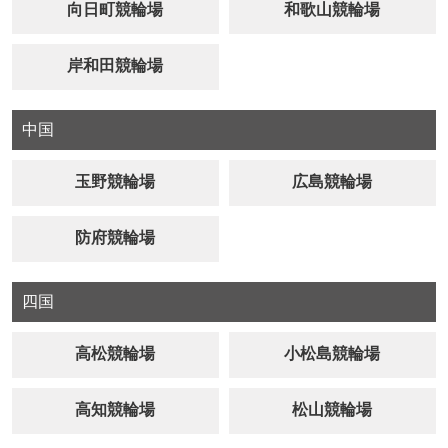
向日町競輪場
和歌山競輪場
岸和田競輪場
中国
玉野競輪場
広島競輪場
防府競輪場
四国
高松競輪場
小松島競輪場
高知競輪場
松山競輪場