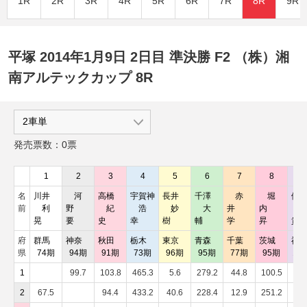
1R
2R
3R
4R
5R
6R
7R
8R
9R
平塚 2014年1月9日 2日目 準決勝 F2 （株）湘
南アルテックカップ 8R
発売票数：0票
1
2
3
4
5
6
7
8
9
名
川井
河
高橋
宇賀神
長井
千澤
赤
堀
伊
前
利
野
紀
浩
妙
大
井
内
晃
要
史
幸
樹
輔
学
昇
府
群馬
神奈
秋田
栃木
東京
青森
千葉
茨城
福
県
74期
94期
91期
73期
96期
95期
77期
95期
10
1
99.7
103.8
465.3
5.6
279.2
44.8
100.5
58
2
67.5
94.4
433.2
40.6
228.4
12.9
251.2
59