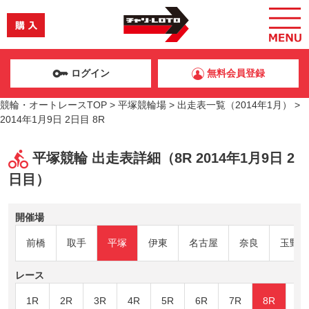
ログイン
無料会員登録
競輪・オートレースTOP
>
平塚競輪場
>
出走表一覧（2014年1月）
>
2014年1月9日 2日目 8R
平塚競輪 出走表詳細（8R 2014年1月9日 2
日目）
開催場
前橋
取手
平塚
伊東
名古屋
奈良
玉野
レース
1R
2R
3R
4R
5R
6R
7R
8R
9R