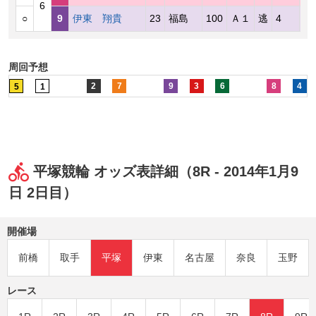
6
○
9
伊東 翔貴
23
福島
100
Ａ１
逃
4
87
周回予想
2
7
9
3
6
8
4
5
1
平塚競輪 オッズ表詳細（8R - 2014年1月9
日 2日目）
開催場
前橋
取手
平塚
伊東
名古屋
奈良
玉野
レース