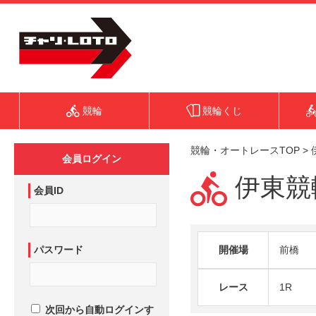
競輪
競輪くじ
競輪・オートレースTOP
>
会員ログイン
伊東競輪
会員ID
パスワード
開催場
前橋
レース
1R
次回から自動ログインす