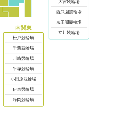
大宮競輪場
西武園競輪場
京王閣競輪場
南関東
立川競輪場
松戸競輪場
千葉競輪場
川崎競輪場
平塚競輪場
小田原競輪場
伊東競輪場
静岡競輪場