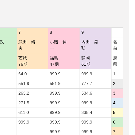
7
8
9
政
武田 靖
小磯 伸
内田 晃
名
夫
一
弘
前
茨城
福島
静岡
府
76期
47期
61期
県
64.0
999.9
999.9
1
551.9
551.9
777.7
2
263.2
999.9
534.6
3
271.5
999.9
999.9
4
611.0
999.9
335.4
5
999.9
999.9
999.9
6
999.9
999.9
7