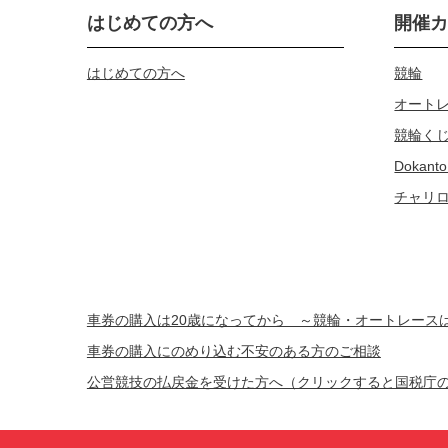
はじめての方へ
開催
はじめての方へ
競輪
オート
競輪く
Dokanto
チャリ
車券の購入は20歳になってから ～競輪・オートレー
車券の購入にのめり込む不安のある方のご相談
公営競技の払戻金を受けた方へ（クリックすると国税庁