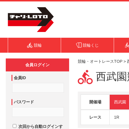
競輪
競輪くじ
競輪・オートレースTOP
>
会員ログイン
西武園競
会員ID
パスワード
開催場
西武園
レース
1R
次回から自動ログインす