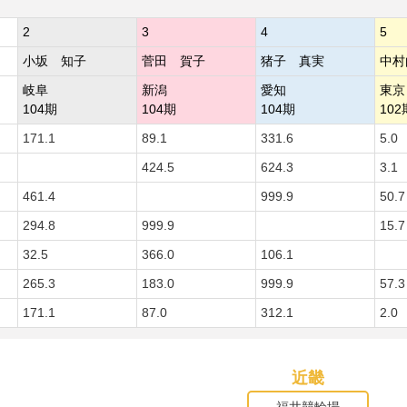
2
3
4
5
小坂 知子
菅田 賀子
猪子 真実
中
岐阜
新潟
愛知
東
104期
104期
104期
102
171.1
89.1
331.6
5.0
424.5
624.3
3.1
461.4
999.9
50.7
294.8
999.9
15.7
32.5
366.0
106.1
265.3
183.0
999.9
57.3
171.1
87.0
312.1
2.0
近畿
福井競輪場