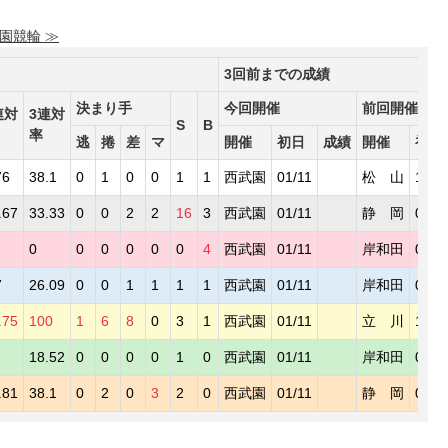
武園競輪 ≫
3回前までの成績
決まり手
今回開催
前回開催
連対
3連対
S
B
率
逃
捲
差
マ
開催
初日
成績
開催
初日
76
38.1
0
1
0
0
1
1
西武園
01/11
松 山
12/2
.67
33.33
0
0
2
2
16
3
西武園
01/11
静 岡
01/0
0
0
0
0
0
0
4
西武園
01/11
岸和田
01/0
7
26.09
0
0
1
1
1
1
西武園
01/11
岸和田
01/0
.75
100
1
6
8
0
3
1
西武園
01/11
立 川
12/2
18.52
0
0
0
0
1
0
西武園
01/11
岸和田
01/0
.81
38.1
0
2
0
3
2
0
西武園
01/11
静 岡
01/0