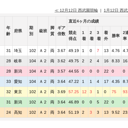
≪ 12月12日 西武園競輪
|
1月12日 西
直近4ヶ月の成績
年
期
脚
ギア
府県
級班
競走
1
2
3
着
2
齢
別
質
倍数
勝率
得点
着
着
着
外
率
穂
31
埼玉
102
Ａ２
両
3.67
49.19
1
0
7
13
4.76
4.
子
28
岐阜
104
Ａ２
両
3.62
49.75
2
2
4
16
8.33
16
子
28
新潟
104
Ａ２
両
3.57
44.55
0
0
0
22
0
0
実
33
愛知
104
Ａ２
両
3.64
47.22
1
1
4
17
4.35
8.
里
32
東京
102
Ａ２
両
3.69
57.25
12
3
1
0
75
93
美
31
新潟
102
Ａ２
両
3.64
46.89
0
0
5
22
0
0
子
24
高知
102
Ａ２
両
3.64
51.19
2
3
3
13
9.52
23