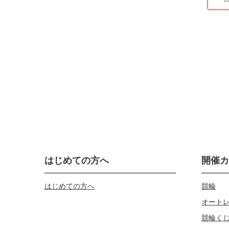
はじめての方へ
開催
はじめての方へ
競輪
オート
競輪く