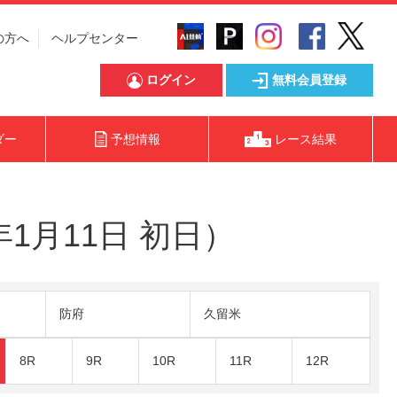
の方へ
ヘルプセンター
ログイン
無料会員登録
ダー
予想情報
レース結果
年1月11日 初日）
防府
久留米
8R
9R
10R
11R
12R