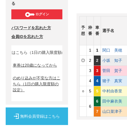
る
ログイン
予
枠
車
パスワードを忘れた方
選手名
想
番
番
会員IDを忘れた方
1
1
関口 美
方はこちら（1日の購入限度額の設定）↓
◎
2
2
小坂 知
車券は20歳になってから
3
3
菅田 賀
のめり込みが不安な方はこ
4
4
猪子 真
ちら
（1日の購入限度額の
設定）
○
5
5
中村由香
6
田中麻衣
6
7
山口菜津
無料会員登録はこちら