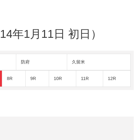
14年1月11日 初日）
防府
久留米
8R
9R
10R
11R
12R