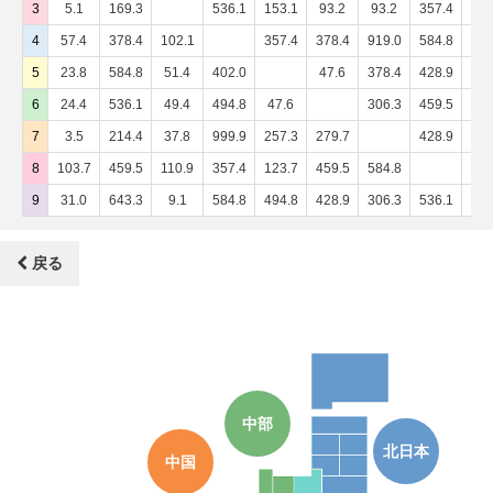
3
5.1
169.3
536.1
153.1
93.2
93.2
357.4
40
4
57.4
378.4
102.1
357.4
378.4
919.0
584.8
164
5
23.8
584.8
51.4
402.0
47.6
378.4
428.9
428
6
24.4
536.1
49.4
494.8
47.6
306.3
459.5
402
7
3.5
214.4
37.8
999.9
257.3
279.7
428.9
257
8
103.7
459.5
110.9
357.4
123.7
459.5
584.8
428
9
31.0
643.3
9.1
584.8
494.8
428.9
306.3
536.1
戻る
中部
北日本
中国