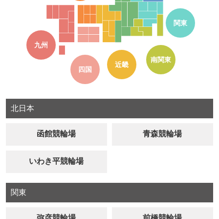
関東
九州
南関東
近畿
四国
北日本
函館競輪場
青森競輪場
いわき平競輪場
関東
弥彦競輪場
前橋競輪場