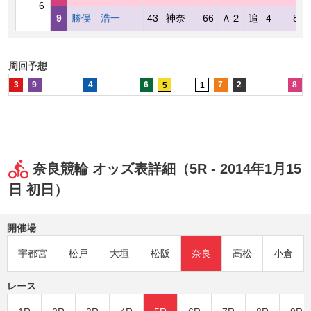
6
9
勝俣 浩一
43
神奈
66
Ａ２
追
4
82.
周回予想
3
9
4
6
7
2
8
5
1
奈良競輪 オッズ表詳細（5R - 2014年1月15
日 初日）
開催場
宇都宮
松戸
大垣
松阪
奈良
高松
小倉
レース