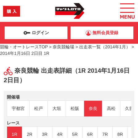
ログイン
無料会員登録
競輪・オートレースTOP
>
奈良競輪場
>
出走表一覧（2014年1月）
>
2014年1月16日 2日目 1R
奈良競輪 出走表詳細（1R 2014年1月16日
2日目）
開催場
宇都宮
松戸
大垣
松阪
奈良
高松
久留米
レース
1R
2R
3R
4R
5R
6R
7R
8R
9R