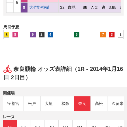
6
9
大竹野裕樹
32
鹿児
88
Ａ２
逃
3.85
84.
周回予想
8
9
2
4
6
7
3
5
1
奈良競輪 オッズ表詳細（1R - 2014年1月16
日 2日目）
開催場
宇都宮
松戸
大垣
松阪
奈良
高松
久留米
レース