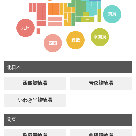
関東
九州
南関東
近畿
四国
北日本
函館競輪場
青森競輪場
いわき平競輪場
関東
弥彦競輪場
前橋競輪場