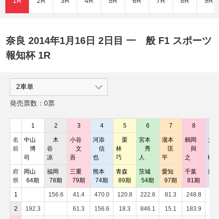
1R
2R
3R
4R
5R
6R
7R
8R
9R
奈良 2014年1月16日 2日目 一 般 F1 スポーツ
報知杯 1R
発売票数：0票
1
2
3
4
5
6
7
8
9
名
中山
木
小谷
河添
栗
宮本
瀧本
鶴岡
大
前
博
谷
文
信
林
秀
匡
與
司
凉
吾
也
巧
人
平
之
府
岡山
福岡
三重
熊本
青森
茨城
愛知
千葉
鹿
県
64期
78期
79期
74期
89期
54期
97期
81期
88
1
156.6
41.4
470.0
120.8
222.6
81.3
248.8
282
2
192.3
61.3
156.6
18.3
846.1
15.1
183.9
7.