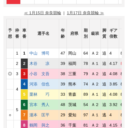
≪ 1月15日 奈良競輪
|
1月17日 奈良競輪 ≫
予
枠
車
年
期
脚
ギア
選手名
府県
級班
競
想
番
番
齢
別
質
倍数
得
1
1
中山 博司
47
岡山
64
Ａ２
追
4
81.
2
2
木谷 凉
39
福岡
78
Ａ１
追
4.17
89.
◎
3
3
小谷 文吾
38
三重
79
Ａ２
追
4.08
81.
4
河添 信也
39
熊本
74
Ａ２
追
3.85
80.
4
5
栗林 巧
33
青森
89
Ａ１
追
4.08
85.
6
宮本 秀人
48
茨城
54
Ａ２
追
3.92
67.
5
○
7
瀧本 匡平
29
愛知
97
Ａ１
逃
4
83.
8
鶴岡 與之
36
千葉
81
Ａ２
追
4.15
80.