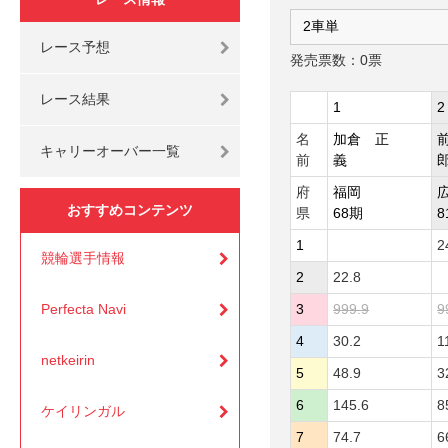
レース予想
発売票数：0票
レース結果
1
2
名
加倉 正
キャリーオーバー一覧
前
義
府
福岡
おすすめコンテンツ
県
68期
8
1
2
競輪選手情報
2
22.8
Perfecta Navi
3
999.9
9
4
30.2
1
netkeirin
5
48.9
3
6
145.6
8
ケイリンガル
7
74.7
6