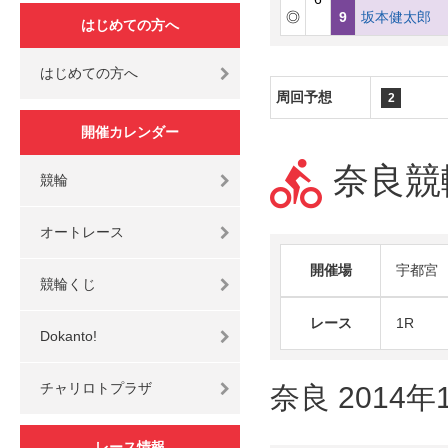
◎
9
坂本健太
はじめての方へ
はじめての方へ
周回予想
2
開催カレンダー
奈良競輪
競輪
オートレース
開催場
宇都宮
競輪くじ
レース
1R
Dokanto!
チャリロトプラザ
奈良 2014年
レース情報