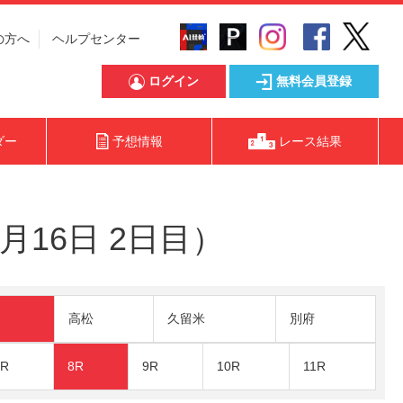
の方へ
ヘルプセンター
ログイン
無料会員登録
ダー
予想情報
レース結果
月16日 2日目）
高松
久留米
別府
7R
8R
9R
10R
11R