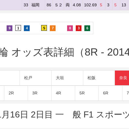
郎
33
福岡
86
Ｓ２
両
4.08
102.69
5
3
5
13
9
1
4
5
7
8
3
6
 オッズ表詳細（8R - 201
松戸
大垣
松阪
奈良
2R
3R
4R
5R
6R
1月16日 2日目 一 般 F1 スポー