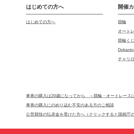
はじめての方へ
開催
はじめての方へ
競輪
オート
競輪く
Dokanto
チャリ
車券の購入は20歳になってから ～競輪・オートレー
車券の購入にのめり込む不安のある方のご相談
公営競技の払戻金を受けた方へ（クリックすると国税庁