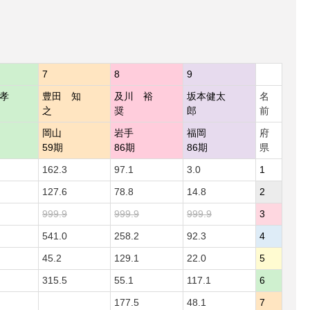
7
8
9
孝
豊田 知
及川 裕
坂本健太
名
之
奨
郎
前
岡山
岩手
福岡
府
59期
86期
86期
県
162.3
97.1
3.0
1
127.6
78.8
14.8
2
999.9
999.9
999.9
3
541.0
258.2
92.3
4
45.2
129.1
22.0
5
315.5
55.1
117.1
6
177.5
48.1
7