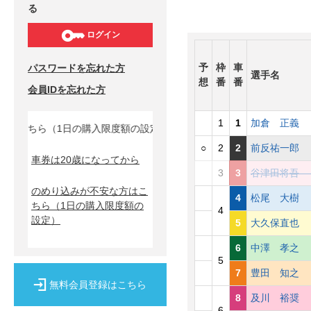
る
ログイン
予
枠
車
パスワードを忘れた方
選手名
想
番
番
会員IDを忘れた方
1
1
加倉 正
はこちら（1日の購入限度額の設定）↓
○
2
2
前反祐一
車券は20歳になってから
3
3
谷津田将
のめり込みが不安な方はこ
4
松尾 大
ちら
（1日の購入限度額の
4
設定）
5
大久保直
6
中澤 孝
5
7
豊田 知
無料会員登録はこちら
8
及川 裕
6