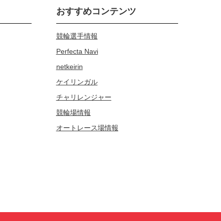
おすすめコンテンツ
競輪選手情報
Perfecta Navi
netkeirin
ケイリンガル
チャリレンジャー
競輪場情報
オートレース場情報