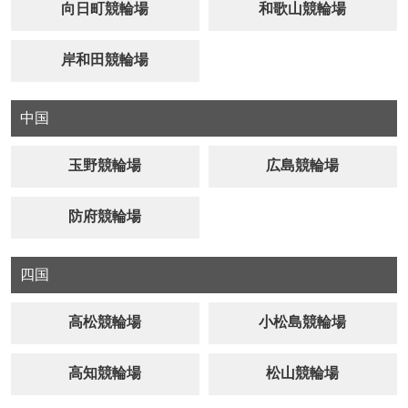
向日町競輪場
和歌山競輪場
岸和田競輪場
中国
玉野競輪場
広島競輪場
防府競輪場
四国
高松競輪場
小松島競輪場
高知競輪場
松山競輪場