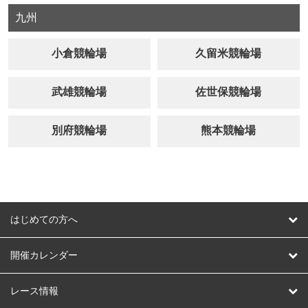
九州
小倉競輪場
久留米競輪場
武雄競輪場
佐世保競輪場
別府競輪場
熊本競輪場
はじめての方へ
はじめての方へ
開催カレンダー
競輪
レース情報