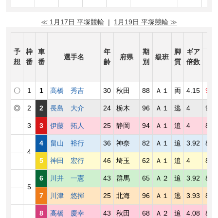
≪ 1月17日 平塚競輪
|
1月19日 平塚競輪 ≫
予
枠
車
年
期
脚
ギア
選手名
府県
級班
競
想
番
番
齢
別
質
倍数
得
〇
1
1
高橋 秀吉
30
秋田
88
Ａ１
両
4.15
96.
◎
2
2
長島 大介
24
栃木
96
Ａ１
逃
4
94.
3
3
伊藤 拓人
25
静岡
94
Ａ１
追
4
86.
4
畠山 裕行
36
神奈
82
Ａ１
追
3.92
83.
4
5
神田 宏行
46
埼玉
62
Ａ１
追
4
85.
6
川井 一憲
43
群馬
65
Ａ２
追
3.92
82.
5
7
川津 悠揮
25
北海
96
Ａ１
逃
3.93
86.
8
高橋 慶幸
43
秋田
68
Ａ２
追
4.08
82.