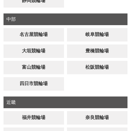
静岡競輪場
中部
名古屋競輪場
岐阜競輪場
大垣競輪場
豊橋競輪場
富山競輪場
松阪競輪場
四日市競輪場
近畿
福井競輪場
奈良競輪場