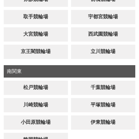
取手競輪場
宇都宮競輪場
大宮競輪場
西武園競輪場
京王閣競輪場
立川競輪場
南関東
松戸競輪場
千葉競輪場
川崎競輪場
平塚競輪場
小田原競輪場
伊東競輪場