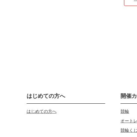
はじめての方へ
開催
はじめての方へ
競輪
オート
競輪く