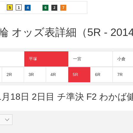
5
1
4
6
2
7
 オッズ表詳細（5R - 201
平塚
一宮
小倉
2R
3R
4R
5R
6R
7R
年1月18日 2日目 チ準決 F2 わか