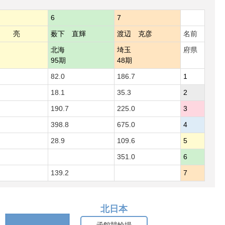
6
7
俣 亮
薮下 直輝
渡辺 克彦
名前
奈
北海
埼玉
府県
95期
48期
82.0
186.7
1
18.1
35.3
2
190.7
225.0
3
398.8
675.0
4
28.9
109.6
5
351.0
6
139.2
7
北日本
函館競輪場