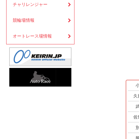
チャリレンジャー
競輪場情報
オートレース場情報
久
佐