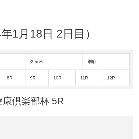
4年1月18日 2日目）
久留米
別府
8R
9R
10R
11R
12R
ば健康倶楽部杯 5R