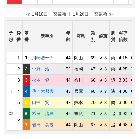
≪ 1月18日 一宮競輪
|
1月20日 一宮競輪 ≫
予
枠
車
年
期
脚
ギア
選手名
府県
級班
競
想
番
番
齢
別
質
倍数
得
1
1
川崎浩一郎
44
岡山
69
Ａ３
両
4.15
67.
2
2
中野 浩一
52
福岡
47
Ａ３
両
4.25
71.
3
3
松本 健一
44
香川
66
Ａ３
追
3.93
67.
○
4
4
佐々木邦彦
43
兵庫
68
Ａ３
逃
4.08
65.
5
5
田中 賢二
42
熊本
70
Ａ３
両
3.86
66.
◎
6
杉田 清典
42
奈良
71
Ａ３
追
3.92
64.
6
7
岩田 英展
44
岡山
67
Ａ３
追
4.08
68.