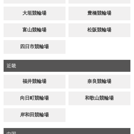
大垣競輪場
豊橋競輪場
富山競輪場
松阪競輪場
四日市競輪場
近畿
福井競輪場
奈良競輪場
向日町競輪場
和歌山競輪場
岸和田競輪場
中国