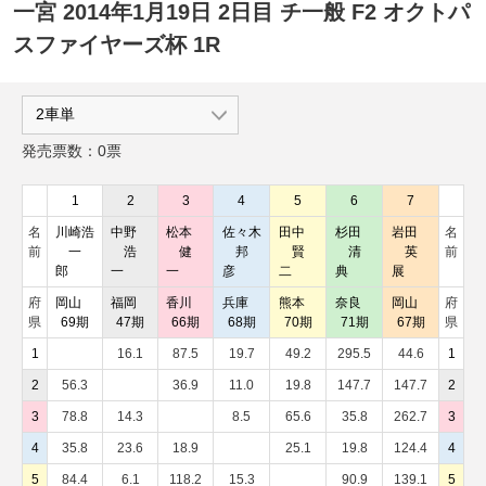
一宮 2014年1月19日 2日目 チ一般 F2 オクトパ
スファイヤーズ杯 1R
発売票数：0票
1
2
3
4
5
6
7
名
川崎浩
中野
松本
佐々木
田中
杉田
岩田
名
前
一
浩
健
邦
賢
清
英
前
郎
一
一
彦
二
典
展
府
岡山
福岡
香川
兵庫
熊本
奈良
岡山
府
県
69期
47期
66期
68期
70期
71期
67期
県
1
16.1
87.5
19.7
49.2
295.5
44.6
1
2
56.3
36.9
11.0
19.8
147.7
147.7
2
3
78.8
14.3
8.5
65.6
35.8
262.7
3
4
35.8
23.6
18.9
25.1
19.8
124.4
4
5
84.4
6.1
118.2
15.3
90.9
139.1
5