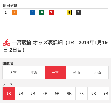
周回予想
7
4
6
3
2
1
5
一宮競輪 オッズ表詳細（1R - 2014年1月19
日 2日目）
開催場
大宮
平塚
一宮
松山
小倉
レース
1R
2R
3R
4R
5R
6R
7R
8R
9R