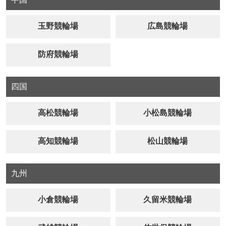
玉野競輪場
広島競輪場
防府競輪場
四国
高松競輪場
小松島競輪場
高知競輪場
松山競輪場
九州
小倉競輪場
久留米競輪場