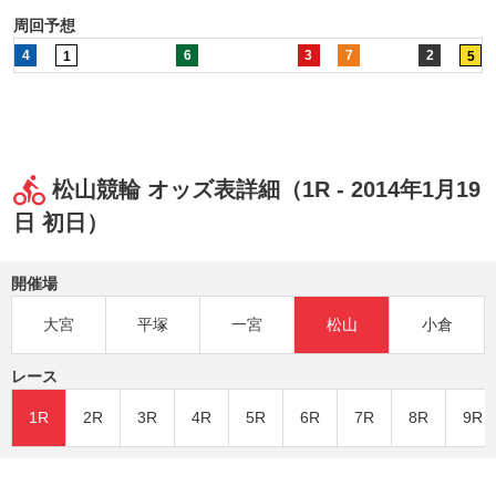
周回予想
4
6
3
7
2
1
5
松山競輪 オッズ表詳細（1R - 2014年1月19
日 初日）
開催場
大宮
平塚
一宮
松山
小倉
レース
1R
2R
3R
4R
5R
6R
7R
8R
9R