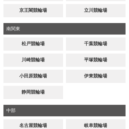
京王閣競輪場
立川競輪場
南関東
松戸競輪場
千葉競輪場
川崎競輪場
平塚競輪場
小田原競輪場
伊東競輪場
静岡競輪場
中部
名古屋競輪場
岐阜競輪場