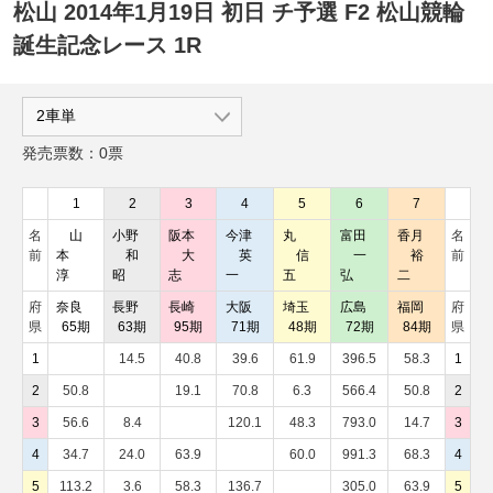
松山 2014年1月19日 初日 チ予選 F2 松山競輪
誕生記念レース 1R
発売票数：0票
1
2
3
4
5
6
7
名
山
小野
阪本
今津
丸
富田
香月
名
前
本
和
大
英
信
一
裕
前
淳
昭
志
一
五
弘
二
府
奈良
長野
長崎
大阪
埼玉
広島
福岡
府
県
65期
63期
95期
71期
48期
72期
84期
県
1
14.5
40.8
39.6
61.9
396.5
58.3
1
2
50.8
19.1
70.8
6.3
566.4
50.8
2
3
56.6
8.4
120.1
48.3
793.0
14.7
3
4
34.7
24.0
63.9
60.0
991.3
68.3
4
5
113.2
3.6
58.3
136.7
305.0
63.9
5