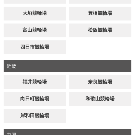
大垣競輪場
豊橋競輪場
富山競輪場
松阪競輪場
四日市競輪場
近畿
福井競輪場
奈良競輪場
向日町競輪場
和歌山競輪場
岸和田競輪場
中国