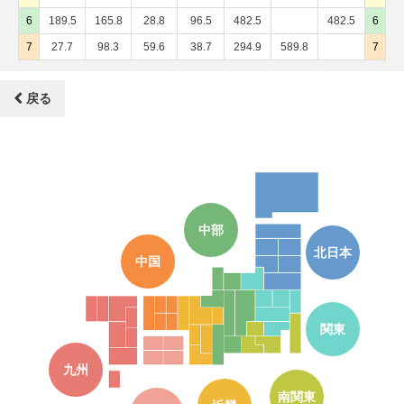
6
189.5
165.8
28.8
96.5
482.5
482.5
6
7
27.7
98.3
59.6
38.7
294.9
589.8
7
戻る
中部
北日本
中国
関東
九州
南関東