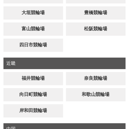
大垣競輪場
豊橋競輪場
富山競輪場
松阪競輪場
四日市競輪場
近畿
福井競輪場
奈良競輪場
向日町競輪場
和歌山競輪場
岸和田競輪場
中国