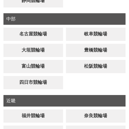
静岡競輪場
中部
名古屋競輪場
岐阜競輪場
大垣競輪場
豊橋競輪場
富山競輪場
松阪競輪場
四日市競輪場
近畿
福井競輪場
奈良競輪場