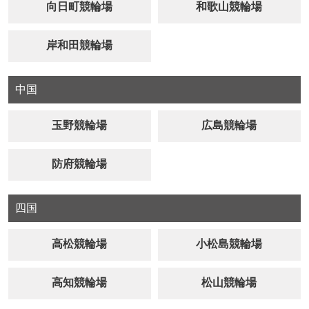
向日町競輪場
和歌山競輪場
岸和田競輪場
中国
玉野競輪場
広島競輪場
防府競輪場
四国
高松競輪場
小松島競輪場
高知競輪場
松山競輪場