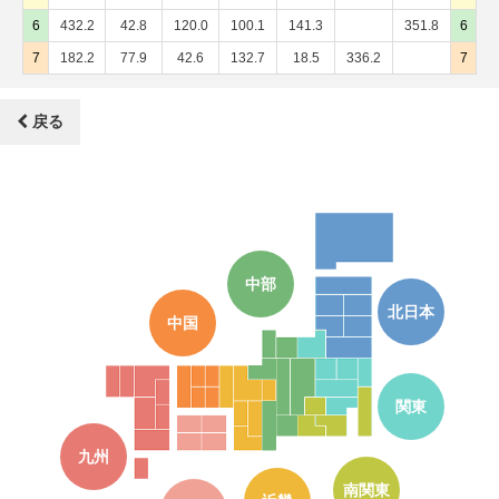
6
432.2
42.8
120.0
100.1
141.3
351.8
6
7
182.2
77.9
42.6
132.7
18.5
336.2
7
戻る
中部
北日本
中国
関東
九州
南関東