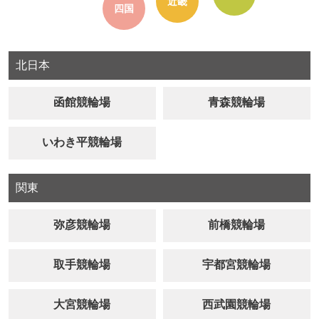
近畿
四国
北日本
函館競輪場
青森競輪場
いわき平競輪場
関東
弥彦競輪場
前橋競輪場
取手競輪場
宇都宮競輪場
大宮競輪場
西武園競輪場