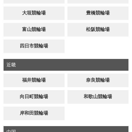
大垣競輪場
豊橋競輪場
富山競輪場
松阪競輪場
四日市競輪場
近畿
福井競輪場
奈良競輪場
向日町競輪場
和歌山競輪場
岸和田競輪場
中国