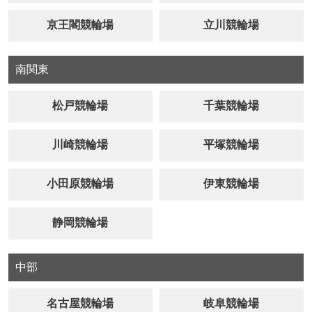
京王閣競輪場
立川競輪場
南関東
松戸競輪場
千葉競輪場
川崎競輪場
平塚競輪場
小田原競輪場
伊東競輪場
静岡競輪場
中部
名古屋競輪場
岐阜競輪場