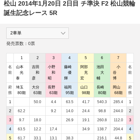
松山 2014年1月20日 2日目 チ準決 F2 松山競輪
誕生記念レース 5R
発売票数：0票
1
2
3
4
5
6
7
名
山本
吉田
小野
藤崎
阿部
池田
小
名
前
光
和
和
優
充
大
谷
前
泰
彦
昭
輝
宏
輔
博
府
埼玉
大分
長野
福岡
山口
長崎
岡山
府
県
80期
63期
63期
95期
98期
80期
68期
県
1
50.0
4.4
63.5
41.7
540.3
285.4
1
2
62.2
9.2
14.0
24.4
98.8
244.0
2
3
9.7
18.0
26.9
19.1
260.8
112.0
3
4
63.5
12.2
17.4
34.9
138.7
204.4
4
5
61.7
33.1
13.1
38.3
216.1
44.8
5