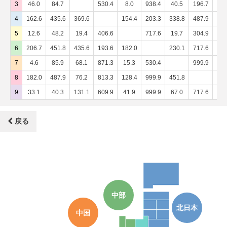
3
46.0
84.7
530.4
8.0
938.4
40.5
196.7
248
4
162.6
435.6
369.6
154.4
203.3
338.8
487.9
530
5
12.6
48.2
19.4
406.6
717.6
19.7
304.9
124
6
206.7
451.8
435.6
193.6
182.0
230.1
717.6
554
7
4.6
85.9
68.1
871.3
15.3
530.4
999.9
120
8
182.0
487.9
76.2
813.3
128.4
999.9
451.8
508
9
33.1
40.3
131.1
609.9
41.9
999.9
67.0
717.6
戻る
中部
北日本
中国