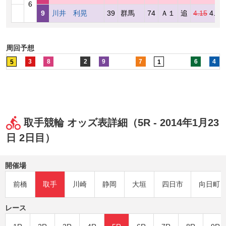
6
9
川井 利晃
39
群馬
74
Ａ１
追
4.15
4.08
周回予想
3
8
2
9
7
6
4
5
1
取手競輪 オッズ表詳細（5R - 2014年1月23
日 2日目）
開催場
前橋
取手
川崎
静岡
大垣
四日市
向日町
レース