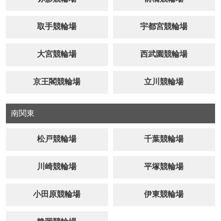
取手競輪場
宇都宮競輪場
大宮競輪場
西武園競輪場
京王閣競輪場
立川競輪場
南関東
松戸競輪場
千葉競輪場
川崎競輪場
平塚競輪場
小田原競輪場
伊東競輪場