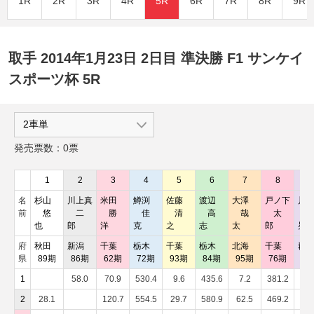
1R
2R
3R
4R
5R
6R
7R
8R
9R
取手 2014年1月23日 2日目 準決勝 F1 サンケイ
スポーツ杯 5R
発売票数：0票
1
2
3
4
5
6
7
8
9
名
杉山
川上真
米田
鱒渕
佐藤
渡辺
大澤
戸ノ下
川
前
悠
二
勝
佳
清
高
哉
太
也
郎
洋
克
之
志
太
郎
府
秋田
新潟
千葉
栃木
千葉
栃木
北海
千葉
群
県
89期
86期
62期
72期
93期
84期
95期
76期
74
1
58.0
70.9
530.4
9.6
435.6
7.2
381.2
97
2
28.1
120.7
554.5
29.7
580.9
62.5
469.2
53