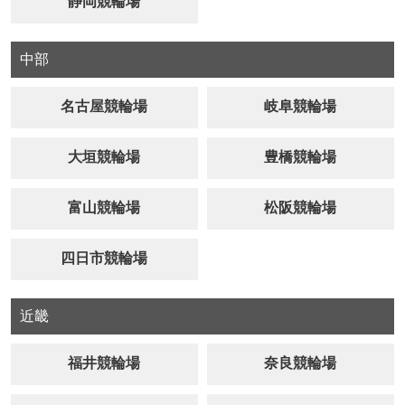
静岡競輪場
中部
名古屋競輪場
岐阜競輪場
大垣競輪場
豊橋競輪場
富山競輪場
松阪競輪場
四日市競輪場
近畿
福井競輪場
奈良競輪場