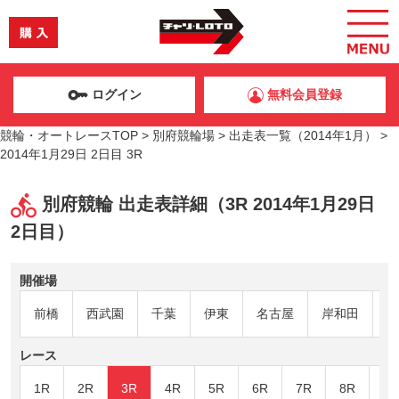
ログイン
無料会員登録
競輪・オートレースTOP
>
別府競輪場
>
出走表一覧（2014年1月）
>
2014年1月29日 2日目 3R
別府競輪 出走表詳細（3R 2014年1月29日
2日目）
開催場
前橋
西武園
千葉
伊東
名古屋
岸和田
防
レース
1R
2R
3R
4R
5R
6R
7R
8R
9R