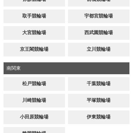
取手競輪場
宇都宮競輪場
大宮競輪場
西武園競輪場
京王閣競輪場
立川競輪場
南関東
松戸競輪場
千葉競輪場
川崎競輪場
平塚競輪場
小田原競輪場
伊東競輪場