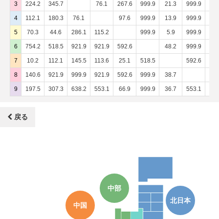
3
224.2
345.7
76.1
267.6
999.9
21.3
999.9
999
4
112.1
180.3
76.1
97.6
999.9
13.9
999.9
691
5
70.3
44.6
286.1
115.2
999.9
5.9
999.9
395
6
754.2
518.5
921.9
921.9
592.6
48.2
999.9
999
7
10.2
112.1
145.5
113.6
25.1
518.5
592.6
638
8
140.6
921.9
999.9
921.9
592.6
999.9
38.7
518
9
197.5
307.3
638.2
553.1
66.9
999.9
36.7
553.1
戻る
中部
北日本
中国