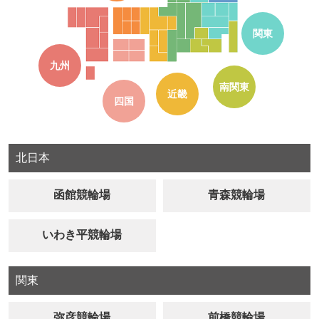
関東
九州
南関東
近畿
四国
北日本
函館競輪場
青森競輪場
いわき平競輪場
関東
弥彦競輪場
前橋競輪場