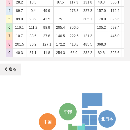
3
28.2
18.3
87.5
117.3
131.8
48.3
305.1
19
4
89.7
9.4
49.9
273.8
227.2
157.0
172.2
222
5
89.0
98.9
42.5
175.1
305.1
178.0
395.6
28
6
116.1
111.2
98.9
205.4
356.0
135.2
593.4
187
7
10.7
33.6
27.8
140.5
222.5
121.3
445.0
74
8
201.5
36.9
127.1
172.2
410.8
485.5
368.3
254
9
40.3
51.1
11.8
254.3
68.9
232.2
82.8
323.6
戻る
中部
北日本
中国