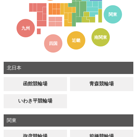
関東
九州
南関東
近畿
四国
北日本
函館競輪場
青森競輪場
いわき平競輪場
関東
弥彦競輪場
前橋競輪場