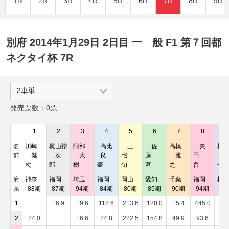
1R
2R
3R
4R
5R
6R
7R
8R
9R
別府 2014年1月29日 2日目 一 般 F1 第７回都
ネクタイ杯 7R
発売票数：0票
1
2
3
4
5
6
7
8
9
名
川崎
梶山裕
阿部
高比
三
佐
高橋
矢
坂
前
健
次
大
良
宅
藤
雅
田
次
郎
樹
豪
旬
亙
之
晋
府
神奈
福岡
埼玉
福岡
岡山
愛知
千葉
福岡
栃
県
88期
87期
94期
84期
80期
85期
90期
94期
59
1
16.9
19.6
118.6
213.6
120.0
15.4
445.0
55
2
24.0
16.6
24.8
222.5
154.8
49.9
93.6
63