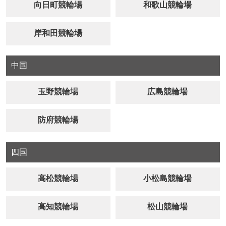
向日町競輪場
和歌山競輪場
岸和田競輪場
中国
玉野競輪場
広島競輪場
防府競輪場
四国
高松競輪場
小松島競輪場
高知競輪場
松山競輪場