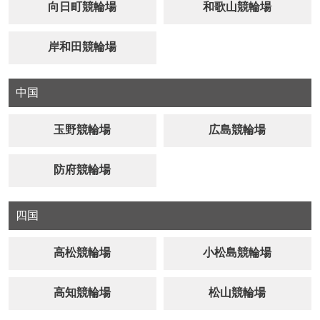
向日町競輪場
和歌山競輪場
岸和田競輪場
中国
玉野競輪場
広島競輪場
防府競輪場
四国
高松競輪場
小松島競輪場
高知競輪場
松山競輪場