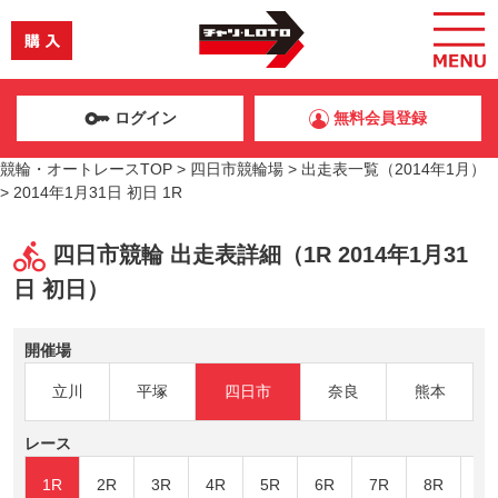
ログイン
無料会員登録
競輪・オートレースTOP
>
四日市競輪場
>
出走表一覧（2014年1月）
>
2014年1月31日 初日 1R
四日市競輪 出走表詳細（1R 2014年1月31
日 初日）
開催場
立川
平塚
四日市
奈良
熊本
レース
1R
2R
3R
4R
5R
6R
7R
8R
9R