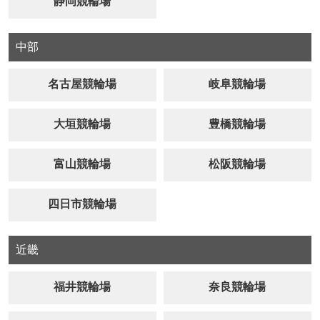
静岡競輪場
中部
名古屋競輪場
岐阜競輪場
大垣競輪場
豊橋競輪場
富山競輪場
松阪競輪場
四日市競輪場
近畿
福井競輪場
奈良競輪場