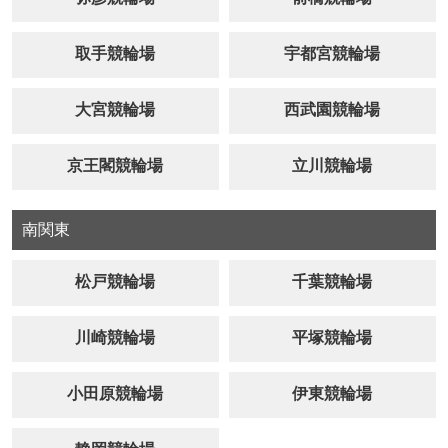
取手競輪場
宇都宮競輪場
大宮競輪場
西武園競輪場
京王閣競輪場
立川競輪場
南関東
松戸競輪場
千葉競輪場
川崎競輪場
平塚競輪場
小田原競輪場
伊東競輪場