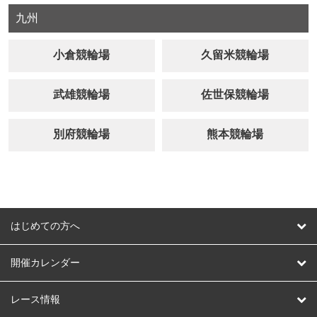
九州
小倉競輪場
久留米競輪場
武雄競輪場
佐世保競輪場
別府競輪場
熊本競輪場
はじめての方へ
はじめての方へ
開催カレンダー
競輪
レース情報