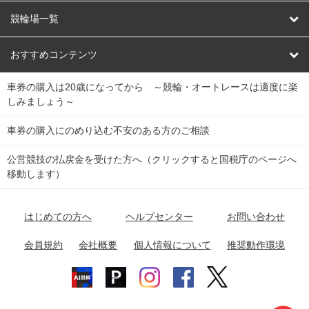
オートレース
レース予想
競輪場一覧
競輪くじ
レース結果
北日本
函館競輪場
青森競輪場
いわき平競輪場
おすすめコンテンツ
車券の購入は20歳になってから ～競輪・オートレースは適度に楽
Dokanto!
キャリーオーバー一覧
関
競輪選手情報
弥彦競輪場
前橋競輪場
取手競輪場
宇都宮競輪場
しみましょう～
東
大宮競輪場
西武園競輪場
京王閣競輪場
立川競輪場
チャリロトプラザ
Perfecta Navi
車券の購入にのめり込む不安のある方のご相談
南
松戸競輪場
千葉競輪場
川崎競輪場
平塚競輪場
公営競技の払戻金を受けた方へ（クリックすると国税庁のページへ
netkeirin
関
移動します）
小田原競輪場
伊東競輪場
静岡競輪場
東
ケイリンガル
中
名古屋競輪場
岐阜競輪場
大垣競輪場
豊橋競輪場
はじめての方へ
ヘルプセンター
お問い合わせ
部
チャリレンジャー
富山競輪場
松阪競輪場
四日市競輪場
会員規約
会社概要
個人情報について
推奨動作環境
競輪場情報
近
福井競輪場
奈良競輪場
向日町競輪場
和歌山競輪場
畿
岸和田競輪場
オートレース場情報