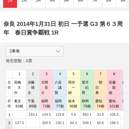
1R
2R
3R
4R
5R
6R
7R
8R
9R
奈良 2014年1月31日 初日 一予選 G3 第６３周
年 春日賞争覇戦 1R
発売票数：0票
1
2
3
4
5
6
7
8
9
名
高橋
須藤
古閑
八谷
雨谷
望月
朝
近藤
佐
前
大
雄
良
誠
一
紀
日
龍
作
太
介
賢
樹
男
勇
徳
府
東京
千葉
福岡
福岡
栃木
静岡
愛知
愛知
神
県
83期
89期
73期
77期
96期
79期
74期
101期
94
1
193.1
104.5
119.8
5.6
883.1
31.6
106.5
40
2
137.3
300.5
230.1
64.3
509.1
85.6
198.5
18