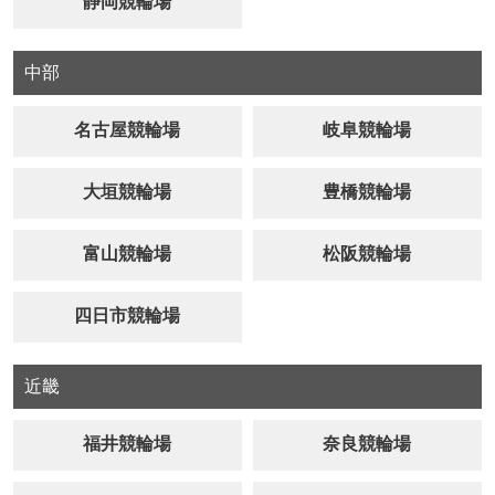
静岡競輪場
中部
名古屋競輪場
岐阜競輪場
大垣競輪場
豊橋競輪場
富山競輪場
松阪競輪場
四日市競輪場
近畿
福井競輪場
奈良競輪場