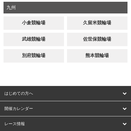
九州
小倉競輪場
久留米競輪場
武雄競輪場
佐世保競輪場
別府競輪場
熊本競輪場
はじめての方へ
はじめての方へ
開催カレンダー
競輪
レース情報