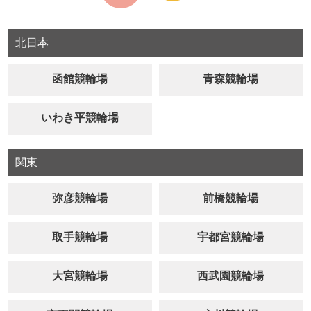
北日本
函館競輪場
青森競輪場
いわき平競輪場
関東
弥彦競輪場
前橋競輪場
取手競輪場
宇都宮競輪場
大宮競輪場
西武園競輪場