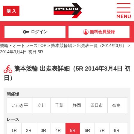
ログイン
無料会員登録
競輪・オートレースTOP
>
熊本競輪場
>
出走表一覧（2014年3月）
>
2014年3月4日 初日 5R
熊本競輪 出走表詳細（5R 2014年3月4日 初
日）
開催場
いわき平
立川
千葉
静岡
四日市
奈良
和
レース
1R
2R
3R
4R
5R
6R
7R
8R
9R