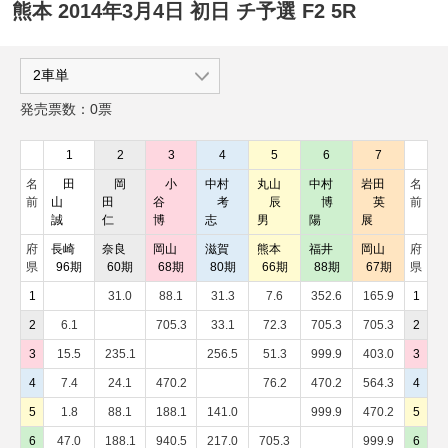
熊本 2014年3月4日 初日 チ予選 F2 5R
発売票数：0票
1
2
3
4
5
6
7
名
田
岡
小
中村
丸山
中村
岩田
名
前
山
田
谷
考
辰
博
英
前
誠
仁
博
志
男
陽
展
府
長崎
奈良
岡山
滋賀
熊本
福井
岡山
府
県
96期
60期
68期
80期
66期
88期
67期
県
1
31.0
88.1
31.3
7.6
352.6
165.9
1
2
6.1
705.3
33.1
72.3
705.3
705.3
2
3
15.5
235.1
256.5
51.3
999.9
403.0
3
4
7.4
24.1
470.2
76.2
470.2
564.3
4
5
1.8
88.1
188.1
141.0
999.9
470.2
5
6
47.0
188.1
940.5
217.0
705.3
999.9
6