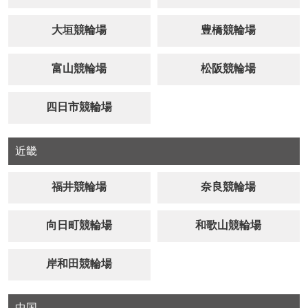
大垣競輪場
豊橋競輪場
富山競輪場
松阪競輪場
四日市競輪場
近畿
福井競輪場
奈良競輪場
向日町競輪場
和歌山競輪場
岸和田競輪場
中国