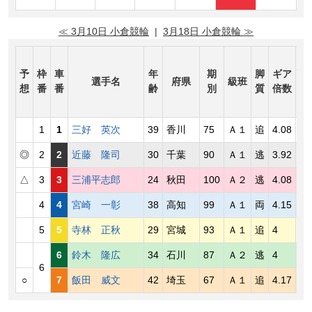
≪ 3月10日 小倉競輪
|
3月18日 小倉競輪 ≫
予
枠
車
年
期
脚
ギア
選手名
府県
級班
競
想
番
番
齢
別
質
倍数
得
1
1
三好 英次
39
香川
75
Ａ１
追
4.08
87
◎
2
2
近藤 隆司
30
千葉
90
Ａ１
逃
3.92
97
△
3
3
三浦平志郎
24
秋田
100
Ａ２
逃
4.08
80
4
4
宮崎 一彰
38
高知
99
Ａ１
両
4.15
85
5
5
寺林 正秋
29
宮城
93
Ａ１
追
4
83
6
鈴木 隆広
34
石川
87
Ａ２
逃
4
77
6
○
7
飯田 威文
42
埼玉
67
Ａ１
追
4.17
89