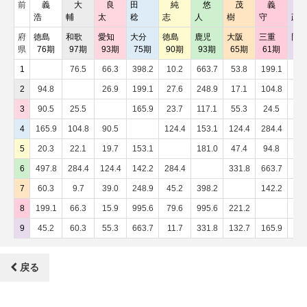
前
義
大
良
田
純
悠
茂
義
浩
輔
太
稔
志
人
樹
守
府
徳島
和歌
愛知
大分
徳島
鹿児
大阪
三重
岡
県
76期
97期
93期
75期
90期
93期
65期
61期
92
1
76.5
66.3
398.2
10.2
663.7
53.8
199.1
48
2
94.8
26.9
199.1
27.6
248.9
17.1
104.8
49
3
90.5
25.5
165.9
23.7
117.1
55.3
24.5
52
4
165.9
104.8
90.5
124.4
153.1
124.4
284.4
248
5
20.3
22.1
19.7
153.1
181.0
47.4
94.8
16
6
497.8
284.4
124.4
142.2
284.4
331.8
663.7
497
7
60.3
9.7
39.0
248.9
45.2
398.2
142.2
110
8
199.1
66.3
15.9
995.6
79.6
995.6
221.2
181
9
45.2
60.3
55.3
663.7
11.7
331.8
132.7
165.9
戻る