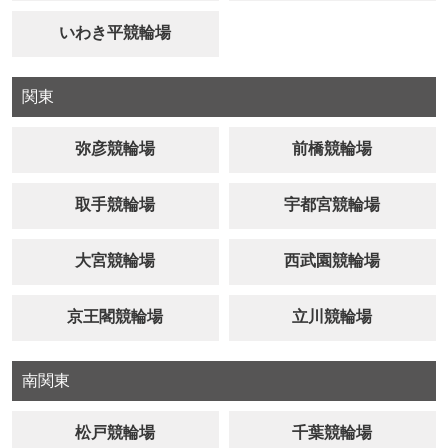
いわき平競輪場
関東
弥彦競輪場
前橋競輪場
取手競輪場
宇都宮競輪場
大宮競輪場
西武園競輪場
京王閣競輪場
立川競輪場
南関東
松戸競輪場
千葉競輪場