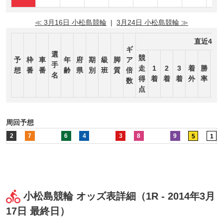
≪ 3月16日 小松島競輪
|
3月24日 小松島競輪 ≫
直近4ヶ
ギ
選
競
2
予
枠
車
年
府
期
級
脚
ア
手
走
1
2
3
着
勝
連
想
番
番
齢
県
別
班
質
倍
名
得
着
着
着
外
率
対
数
点
率
周回予想
2
7
6
4
3
8
9
5
1
小松島競輪 オッズ表詳細（1R - 2014年3月
17日 最終日）