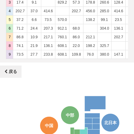
3
17.4
9.1
829.2
57.3
178.8
260.6
128.4
380
4
202.7
37.0
414.6
202.7
456.0
285.0
414.6
608
5
37.2
6.6
73.5
570.0
138.2
99.1
23.5
202
6
71.2
24.4
207.3
912.1
68.0
304.0
136.1
94
7
86.8
10.9
217.1
760.1
86.0
212.1
202.7
380
8
74.1
21.9
136.1
608.1
22.0
198.2
325.7
304
9
73.5
27.7
233.8
608.1
109.8
76.0
380.0
147.1
戻る
中部
北日本
中国