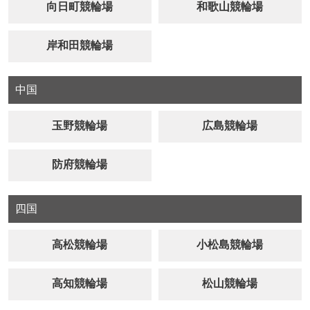
向日町競輪場
和歌山競輪場
岸和田競輪場
中国
玉野競輪場
広島競輪場
防府競輪場
四国
高松競輪場
小松島競輪場
高知競輪場
松山競輪場