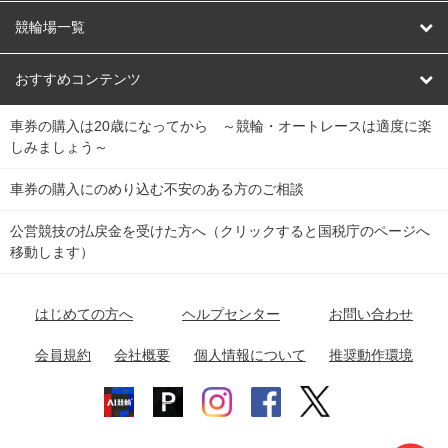
オートレース
レース予想
競輪場一覧
競輪くじ
レース結果
北日本
函館競輪場
青森競輪場
いわき平競輪場
おすすめコンテンツ
車券の購入は20歳になってから ～競輪・オートレースは適度に楽
Dokanto!
キャリーオーバー一覧
関
競輪選手情報
弥彦競輪場
前橋競輪場
取手競輪場
宇都宮競輪場
しみましょう～
東
大宮競輪場
西武園競輪場
京王閣競輪場
立川競輪場
チャリロトプラザ
Perfecta Navi
車券の購入にのめり込む不安のある方のご相談
南
松戸競輪場
千葉競輪場
川崎競輪場
平塚競輪場
公営競技の払戻金を受けた方へ（クリックすると国税庁のページへ
netkeirin
関
移動します）
小田原競輪場
伊東競輪場
静岡競輪場
東
ケイリンガル
中
名古屋競輪場
岐阜競輪場
大垣競輪場
豊橋競輪場
はじめての方へ
ヘルプセンター
お問い合わせ
部
チャリレンジャー
富山競輪場
松阪競輪場
四日市競輪場
会員規約
会社概要
個人情報について
推奨動作環境
競輪場情報
近
福井競輪場
奈良競輪場
向日町競輪場
和歌山競輪場
畿
岸和田競輪場
オートレース場情報