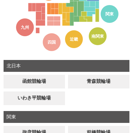
関東
九州
南関東
近畿
四国
北日本
函館競輪場
青森競輪場
いわき平競輪場
関東
弥彦競輪場
前橋競輪場